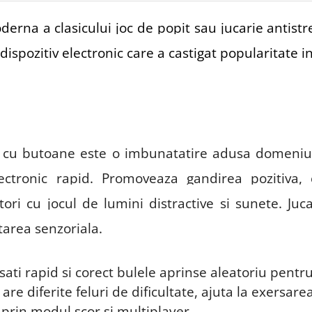
derna a clasicului joc de popit sau jucarie antist
dispozitiv electronic care a castigat popularitate in
a cu butoane este o imbunatatire adusa domeniulu
ectronic rapid.
Promoveaza gandirea pozitiva, 
tori cu jocul de lumini distractive si sunete. J
tarea senzoriala.
ati rapid si corect bulele aprinse aleatoriu pentru
are diferite feluri de dificultate, ajuta la exersare
e prin modul scor si multiplayer.