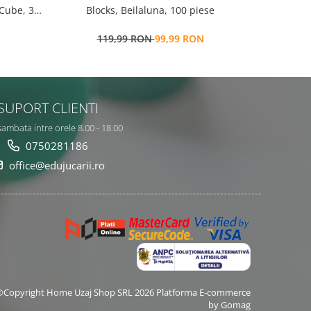
 Cube, 3
Blocks, Beilaluna, 100 piese
salbatice 
119,99 RON
99,99 RON
9
SUPORT CLIENTI
sambata intre orele 8.00 - 18.00
0750281186
office@edujucarii.ro
©Copyright Home Uzaj Shop SRL 2026
Platforma E-commerce
by Gomag