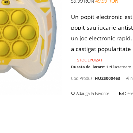
59,99 RON
49,99 RON
Un popit electronic est
popit sau jucarie antis
un joc electronic rapid
a castigat popularitate 
STOC EPUIZAT
Durata de livrare:
1 zi lucratoare
Cod Produs:
HUZS000463
Ai 
Adauga la Favorite
Cere 