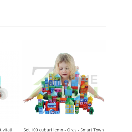
Set 100 cuburi lemn - Oras - Smart Town
Set 100 cuburi lemn -