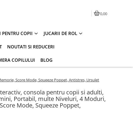
0,00
I PENTRU COPII
JUCARII DE ROL
T
NOUTATI SI REDUCERI
MERA COPILULUI
BLOG
er, Memorie, Score Mode, Squeeze Poppet, Antistres, Ursulet
nteractiv, consola pentru copii si adulti,
mini, Portabil, multe Niveluri, 4 Moduri,
 Score Mode, Squeeze Poppet,