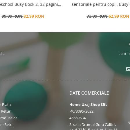
school Busy Book 2, 32 pagini
senzoriale pentru copii, Busy
ctivitati multiple, stickere
ani+, Edujucarii
99,99 RON
82,99 RON
73,99 RON
62,99 RON
ionabile, Limba Engleza, 3 ani+,
EduJucarii
dia
Luni - 
DATE COMERCIALE
 Plata
Home Uzaj Shop SRL
e Retur
J40/3095/2022
Produselor
45669634
de Retur
Strada Drumul Gura Calitei,
nr. 4-32,bl. 5, sc.A, et 1, ap.16,