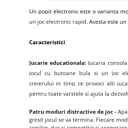
Un popit electronic este o varianta mo
un joc electronic rapid
. Acesta este un 
Caracteristici
Jucarie educationala
:
Jucaria consol
jocul cu butoane bula si un joc el
creierului
in timp ce provoci alti juca
pentru toate varstele
si ajuta la dezvol
Patru moduri distractive de joc -
Apas
gresit jocul se va termina. Fiecare mod 
copiilor, dar si competitie si cooperar