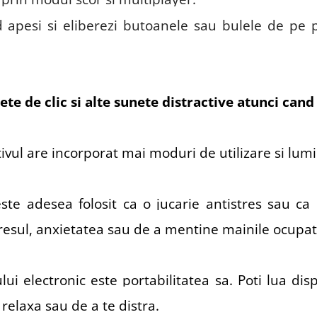
apesi si eliberezi butoanele sau bulele de pe po
nete de clic si alte sunete distractive atunci can
tivul are incorporat mai moduri de utilizare si lum
este adesea folosit ca o jucarie antistres sau ca
tresul, anxietatea sau de a mentine mainile ocupat
lui electronic este portabilitatea sa. Poti lua disp
 relaxa sau de a te distra.