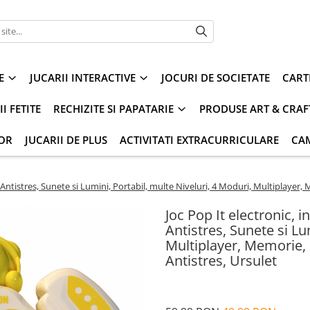
E
JUCARII INTERACTIVE
JOCURI DE SOCIETATE
CART
I FETITE
RECHIZITE SI PAPATARIE
PRODUSE ART & CRAF
IOR
JUCARII DE PLUS
ACTIVITATI EXTRACURRICULARE
CA
ti, Antistres, Sunete si Lumini, Portabil, multe Niveluri, 4 Moduri, Multiplay
Joc Pop It electronic, i
Antistres, Sunete si Lu
Multiplayer, Memorie,
Antistres, Ursulet