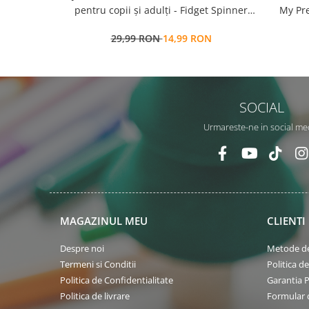
pentru copii și adulți - Fidget Spinner
My Pre
transformabil,
a
29,99 RON
14,99 RON
repozit
SOCIAL
Urmareste-ne in social me
MAGAZINUL MEU
CLIENTI
Despre noi
Metode de
Termeni si Conditii
Politica d
Politica de Confidentialitate
Garantia 
Politica de livrare
Formular 