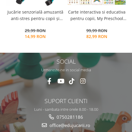
Jucărie senzorială amuzantă
Carte interactiva si educativa
anti-stres pentru copii și
pentru copii, My Preschool
adulți - Fidget Spinner
Busy Book 2, 32 pagini
29,99 RON
99,99 RON
transformabil,
activitati multiple, stickere
14,99 RON
82,99 RON
repozitionabile, Limba
Engleza, 3 ani+, EduJucarii
SOCIAL
Urmareste-ne in social media
SUPORT CLIENTI
Luni - sambata intre orele 8.00 - 18.00
0750281186
office@edujucarii.ro