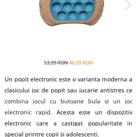
Alfabet si matematica
Seria Lectia de sanatate
Jocuri de memorie si inteligenta
Editura Litera
Editura Galaxia Copiilor
Colectia PIXI
Pisicile Războinice
Colectia Pia Papadia
Colectia Micul Paianjen Firicel
53,99 RON
46,99 RON
Atlase Enciclopedii
Marea carte
Un popit electronic este o varianta moderna a
clasicului joc de popit sau jucarie antistres ce
combina jocul cu butoane bula si un joc
electronic rapid
. Acesta este un dispozitiv
electronic care a castigat popularitate in
special printre copii si adolescenti.