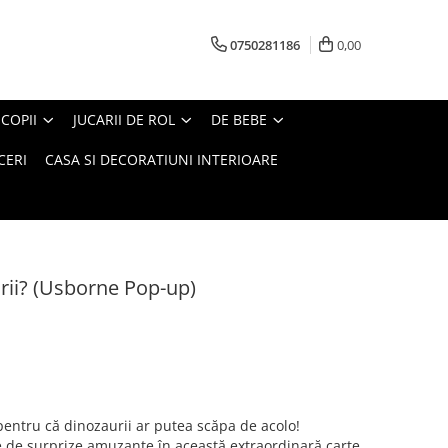
0750281186
0,00
COPII
JUCARII DE ROL
DE BEBE
CERI
CASA SI DECORATIUNI INTERIOARE
urii? (Usborne Pop-up)
 pentru că dinozaurii ar putea scăpa de acolo!
 de surprize amuzante în această extraordinară carte