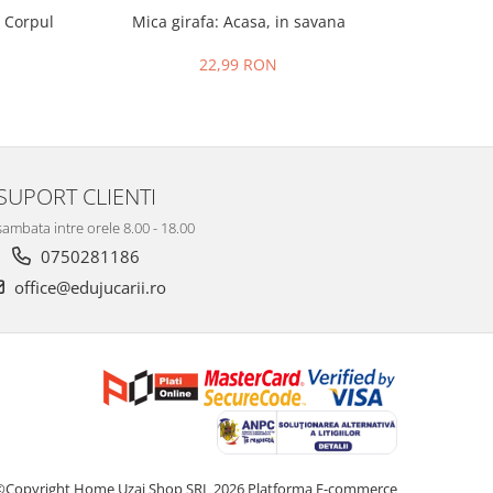
. Corpul
Mica girafa: Acasa, in savana
P
22,99 RON
SUPORT CLIENTI
sambata intre orele 8.00 - 18.00
0750281186
office@edujucarii.ro
©Copyright Home Uzaj Shop SRL 2026
Platforma E-commerce