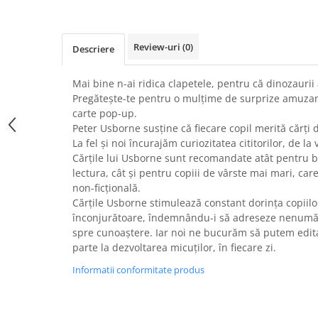
Review-uri
(0)
Descriere
Mai bine n-ai ridica clapetele, pentru că dinozaurii
Pregătește-te pentru o mulțime de surprize amuzan
carte pop-up.
Peter Usborne susține că fiecare copil merită cărți 
La fel și noi încurajăm curiozitatea cititorilor, de la
Cărțile lui Usborne sunt recomandate atât pentru b
lectura, cât și pentru copiii de vârste mai mari, ca
non-ficțională.
Cărțile Usborne stimulează constant dorința copiil
înconjurătoare, îndemnându-i să adreseze nenumăr
spre cunoaștere. Iar noi ne bucurăm să putem edita 
parte la dezvoltarea micuților, în fiecare zi.
Informatii conformitate produs