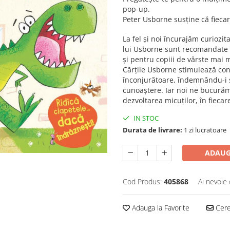
pop-up.
Peter Usborne susține că fiecar
La fel și noi încurajăm curiozita
lui Usborne sunt recomandate a
și pentru copiii de vârste mai 
Cărțile Usborne stimulează con
înconjurătoare, îndemnându-i 
cunoaștere. Iar noi ne bucurăm 
dezvoltarea micuților, în fiecare
IN STOC
Durata de livrare:
1 zi lucratoare
ADAUG
Cod Produs:
405868
Ai nevoie 
Adauga la Favorite
Cere 