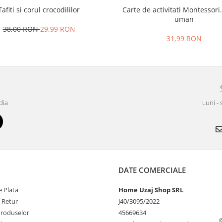
Tafiti si corul crocodililor
Carte de activitati Montessori
uman
38,00 RON
29,99 RON
31,99 RON
dia
Luni - 
DATE COMERCIALE
 Plata
Home Uzaj Shop SRL
e Retur
J40/3095/2022
Produselor
45669634