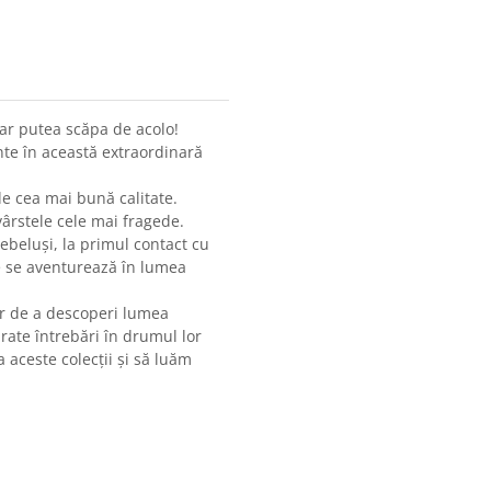
 ar putea scăpa de acolo!
te în această extraordinară
de cea mai bună calitate.
 vârstele cele mai fragede.
ebeluși, la primul contact cu
re se aventurează în lumea
or de a descoperi lumea
ate întrebări în drumul lor
aceste colecții și să luăm