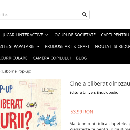
JUCARII INTERACTIVE
JOCURI DE SOCIETATE
CARTI PENTRU 
ZITE SI PAPATARIE
PRODUSE ART & CRAFT
NOUTATI SI REDU
RACURRICULARE
CAMERA COPILULUI
BLOG
i? (Usborne Pop-up)
Cine a eliberat dinoza
Editura Univers Enciclopedic
53,99 RON
Mai bine n-ai ridica clapetele,
Pregătește-te pentru o mulțime