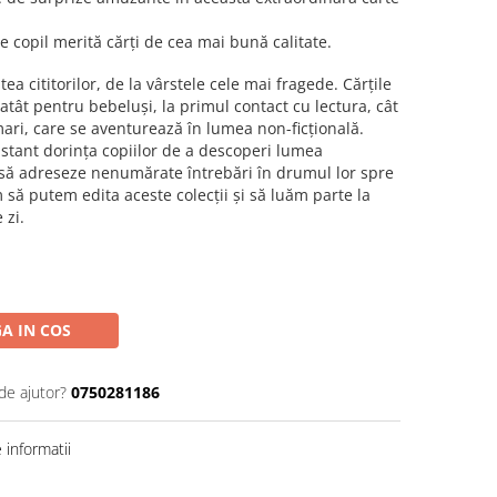
e copil merită cărți de cea mai bună calitate.
tea cititorilor, de la vârstele cele mai fragede. Cărțile
tât pentru bebeluși, la primul contact cu lectura, cât
mari, care se aventurează în lumea non-ficțională.
stant dorința copiilor de a descoperi lumea
să adreseze nenumărate întrebări în drumul lor spre
să putem edita aceste colecții și să luăm parte la
 zi.
A IN COS
de ajutor?
0750281186
informatii