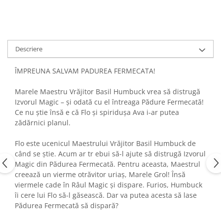
Descriere
ÎMPREUNA SALVAM PADUREA FERMECATA!
Marele Maestru Vrăjitor Basil Humbuck vrea să distrugă
Izvorul Magic – și odată cu el întreaga Pădure Fermecată!
Ce nu știe însă e că Flo și spiridușa Ava i-ar putea
zădărnici planul.
Flo este ucenicul Maestrului Vrăjitor Basil Humbuck de
când se știe. Acum ar tr ebui să-l ajute să distrugă Izvorul
Magic din Pădurea Fermecată. Pentru aceasta, Maestrul
creează un vierme otrăvitor uriaș, Marele Grol! Însă
viermele cade în Râul Magic și dispare. Furios, Humbuck
îi cere lui Flo să-l găsească. Dar va putea acesta să lase
Pădurea Fermecată să dispară?