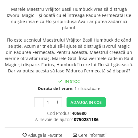
Marele Maestru Vrăjitor Basil Humbuck vrea să distrugă
Izvorul Magic – și odată cu el întreaga Pădure Fermecată! Ce
nu știe însă e că Flo și spiridușa Ava i-ar putea zădărnici
planul.
Flo este ucenicul Maestrului Vrăjitor Basil Humbuck de când
se știe. Acum ar tr ebui să-l ajute să distrugă Izvorul Magic
din Pădurea Fermecată. Pentru aceasta, Maestrul creează un
vierme otrăvitor uriaș, Marele Grol! Însă viermele cade în Râul
Magic și dispare. Furios, Humbuck îi cere lui Flo să-l găsească.
Dar va putea acesta să lase Pădurea Fermecată să dispară?
IN STOC
Durata de livrare:
1 zi lucratoare
ADAUGA IN COS
Cod Produs:
405680
Ai nevoie de ajutor?
0750281186
Adauga la Favorite
Cere informatii