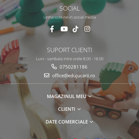
SOCIAL
Urmareste-ne in social media
SUPORT CLIENTI
Luni - sambata intre orele 8.00 - 18.00
0750281186
office@edujucarii.ro
MAGAZINUL MEU
CLIENTI
DATE COMERCIALE