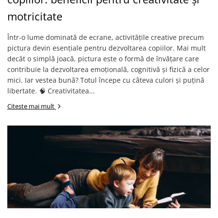
Alfabet si matematica
Seria Lectia de sanatate
motricitate
Jocuri de memorie si inteligenta
Editura Litera
Într-o lume dominată de ecrane, activitățile creative precum
Editura Galaxia Copiilor
pictura devin esențiale pentru dezvoltarea copiilor. Mai mult
Colectia PIXI
decât o simplă joacă, pictura este o formă de învățare care
Pisicile Războinice
contribuie la dezvoltarea emoțională, cognitivă și fizică a celor
Colectia Pia Papadia
mici. Iar vestea bună? Totul începe cu câteva culori și puțină
libertate. 🧠 Creativitatea...
Colectia Micul Paianjen Firicel
Citeste mai mult
Atlase Enciclopedii
Marea carte