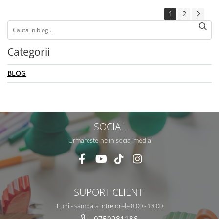
1
2
Categorii
BLOG
SOCIAL
Urmareste-ne in social media
SUPORT CLIENTI
Luni - sambata intre orele 8.00 - 18.00
0750281186