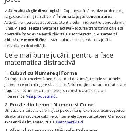
✔
Stimulează gândirea logică
– Copiii învață să rezolve probleme și
să găsească soluții creative. ✔
Îmbunătățește concentrarea
–
Activitățile interactive captează atenția celor mici pentru perioade mai
lungi. ✔
Facilitează învățarea activă
– Jocurile transformă cifrele și
operațiile într-o experiență plăcută și ușor de reținut. ✔
Dezvoltă
abilitățile motorii fine
– Manipularea pieselor de joc ajută la
dezvoltarea dexterității.
Cele mai bune jucării pentru a face
matematica distractivă
1.
Cuburi cu Numere și Forme
O modalitate excelentă pentru cei mici de a învăța cifrele și formele
geometrice prin atingere și asociere. Setul conține cuburi colorate care
îi ajută să recunoască numerele și să construiască structuri
interesante.
Vezi produsul aici
.
2.
Puzzle din Lemn - Numere și Culori
Un puzzle interactiv care îi ajută pe copii să își exerseze recunoașterea
cifrelor și să asocieze culorile cu numerele corespunzătoare. O metodă
excelentă de învățare vizuală!
Descoperă-l aici
.
3.
Abac din Lemn cu Mărgele Colorate