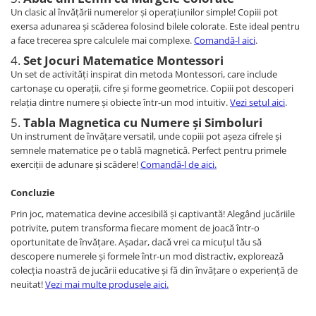
Un clasic al învățării numerelor și operațiunilor simple! Copiii pot
exersa adunarea și scăderea folosind bilele colorate. Este ideal pentru
a face trecerea spre calculele mai complexe.
Comandă-l aici
.
4.
Set Jocuri Matematice Montessori
Un set de activități inspirat din metoda Montessori, care include
cartonașe cu operații, cifre și forme geometrice. Copiii pot descoperi
relația dintre numere și obiecte într-un mod intuitiv.
Vezi setul aici
.
5.
Tabla Magnetica cu Numere și Simboluri
Un instrument de învățare versatil, unde copiii pot așeza cifrele și
semnele matematice pe o tablă magnetică. Perfect pentru primele
exerciții de adunare și scădere!
Comandă-l de aici
.
Concluzie
Prin joc, matematica devine accesibilă și captivantă! Alegând jucăriile
potrivite, putem transforma fiecare moment de joacă într-o
oportunitate de învățare. Așadar, dacă vrei ca micuțul tău să
descopere numerele și formele într-un mod distractiv, explorează
colecția noastră de jucării educative și fă din învățare o experiență de
neuitat!
Vezi mai multe produsele aici
.