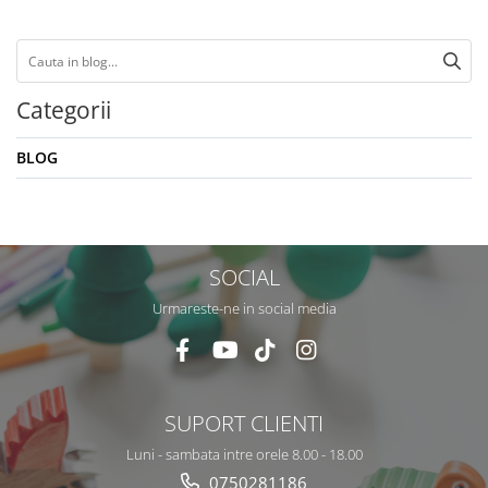
Categorii
BLOG
SOCIAL
Urmareste-ne in social media
SUPORT CLIENTI
Luni - sambata intre orele 8.00 - 18.00
0750281186