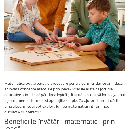
Alfabet si matematica
Seria Lectia de sanatate
Jocuri de memorie si inteligenta
Editura Litera
Editura Galaxia Copiilor
Colectia PIXI
Pisicile Războinice
Colectia Pia Papadia
Colectia Micul Paianjen Firicel
Atlase Enciclopedii
Marea carte
Matematica poate părea o provocare pentru cei mici, dar ce-ar fi dacă
ar învăța concepte esențiale prin joacă? Studiile arată că jocurile
educative stimulează gândirea logică și îi ajută pe copii să înțeleagă mai
ușor numerele, formele și operațiile simple. Cu ajutorul unor jucării
bine alese, micuții pot explora lumea matematicii într-un mod
distractiv și interactiv.
Beneficiile învățării matematicii prin
joacă