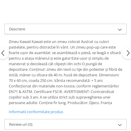
Descriere
Zmeu Kawaii Kawaii este un zmeu colorat ilustrat cu culori
pastelate, pentru distracție în vânt. Un zmeu pop-up care este
foarte ușor de asamblat: se asamblează o piesă, se leagă o sfoară
pentru a atașa mânerul și este gata! Este ușor și simplu de
manevrat și decolează cât clipești din ochi O pungă de
depozitare. Conținut: zmeu din texil cu tije din poliester și fibră de
sticlă, mâner cu sfoara de 40 m, husă de depozitare. Dimensiuni:
70 x 60 cm, coada 250 cm. Vârsta recomandată: + 5 ani.
Confecționat din materiale non-toxice, conform reglementărilor
EN71 & ASTM. Certificare FSC®. AVERTISMENT: Contraindicat
copiilor sub 3 ani. A se utiliza strict sub supravegherea unei
persoane adulte. Conține fir lung. Producător: Djeco, Franța
Informatii conformitate produs
Review-uri
(0)