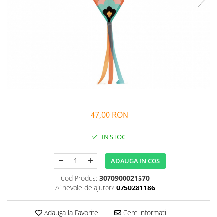
Alfabet si matematica
Seria Lectia de sanatate
Jocuri de memorie si inteligenta
Editura Litera
Editura Galaxia Copiilor
Colectia PIXI
Pisicile Războinice
Colectia Pia Papadia
Colectia Micul Paianjen Firicel
Atlase Enciclopedii
47,00 RON
Marea carte
IN STOC
ADAUGA IN COS
Cod Produs:
3070900021570
Ai nevoie de ajutor?
0750281186
Adauga la Favorite
Cere informatii