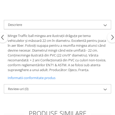
Descriere
Minge Traffic ball mingea are ilustrații drăguțe pe tema
vehiculelor și măsoară 22 cm în diametru. Excelentă pentru joaca
în aer liber. Folosiți supapa pentru a reumfla mingea atunci când
devine necesar. Diametrul mingii când este umflată - 22 cm.
Conține:minge ilustrată din PVC (22 cm/9" diametru). Vârsta
recomandată: + 2 ani Confecționată din PVC cu culori non-toxice,
conform reglementărilor EN71 & ASTM. A se folosi sub atenta
supraveghere a unui adult. Producător: Djeco, Franța.
Informatii conformitate produs
Review-uri
(0)
PRODUSE SIMILARE