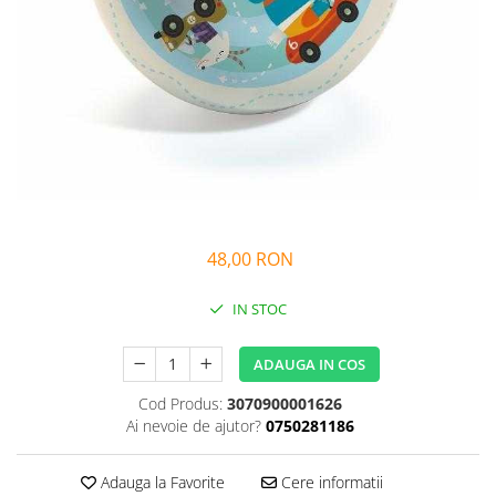
Alfabet si matematica
Seria Lectia de sanatate
Jocuri de memorie si inteligenta
Editura Litera
Editura Galaxia Copiilor
Colectia PIXI
Pisicile Războinice
Colectia Pia Papadia
Colectia Micul Paianjen Firicel
Atlase Enciclopedii
48,00 RON
Marea carte
IN STOC
ADAUGA IN COS
Cod Produs:
3070900001626
Ai nevoie de ajutor?
0750281186
Adauga la Favorite
Cere informatii