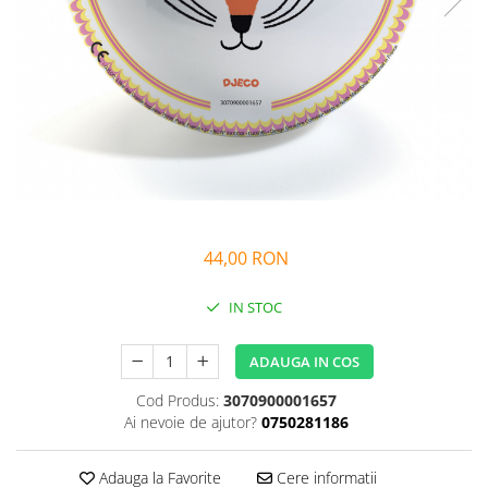
Alfabet si matematica
Seria Lectia de sanatate
Jocuri de memorie si inteligenta
Editura Litera
Editura Galaxia Copiilor
Colectia PIXI
Pisicile Războinice
Colectia Pia Papadia
Colectia Micul Paianjen Firicel
Atlase Enciclopedii
44,00 RON
Marea carte
IN STOC
ADAUGA IN COS
Cod Produs:
3070900001657
Ai nevoie de ajutor?
0750281186
Adauga la Favorite
Cere informatii