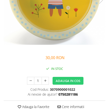
Alfabet si matematica
Seria Lectia de sanatate
Jocuri de memorie si inteligenta
Editura Litera
Editura Galaxia Copiilor
Colectia PIXI
Pisicile Războinice
Colectia Pia Papadia
Colectia Micul Paianjen Firicel
Atlase Enciclopedii
30,00 RON
Marea carte
IN STOC
ADAUGA IN COS
Cod Produs:
3070900001022
Ai nevoie de ajutor?
0750281186
Adauga la Favorite
Cere informatii