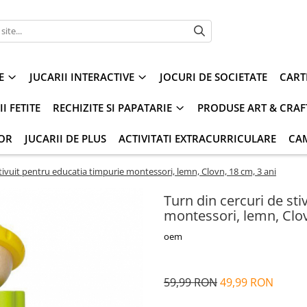
E
JUCARII INTERACTIVE
JOCURI DE SOCIETATE
CART
I FETITE
RECHIZITE SI PAPATARIE
PRODUSE ART & CRAF
IOR
JUCARII DE PLUS
ACTIVITATI EXTRACURRICULARE
CA
stivuit pentru educatia timpurie montessori, lemn, Clovn, 18 cm, 3 ani
Turn din cercuri de sti
montessori, lemn, Clov
oem
59,99 RON
49,99 RON