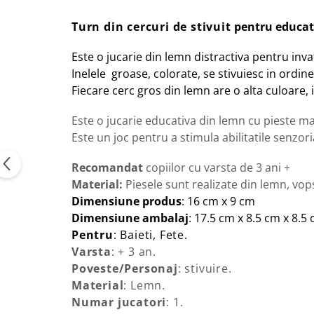
Turn din cercuri de stivuit
pentru educat
Este o jucarie din lemn distractiva pentru inva
Inelele groase, colorate, se stivuiesc in ordi
Fiecare cerc gros din lemn are o alta culoare,
Este o jucarie educativa din lemn cu pieste mari
Este un joc pentru a stimula abilitatile senzoria
Recomandat
copiilor cu varsta de 3 ani +
Material:
Piesele sunt realizate din lemn, vop
Dimensiune produs
: 16 cm x 9 cm
Dimensiune ambalaj
: 17.5 cm x 8.5 cm x 8.
Pentru
: Baieti, Fete.
Varsta
: + 3 an.
Poveste/Personaj
: stivuire.
Material
: Lemn.
Numar jucatori
: 1.