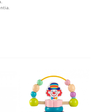
a.
ntia.