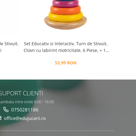
e Stivuit,
Turnul 
Set Educativ si Interactiv, Turn de Stivuit,
i
Curcub
Clovn cu labirint motricitate, 6 Piese, + 12
Luni, EduJucarii
3
53,99 RON
SUPORT CLIENTI
sambata intre orele 8.00 - 18.00
0750281186
office@edujucarii.ro