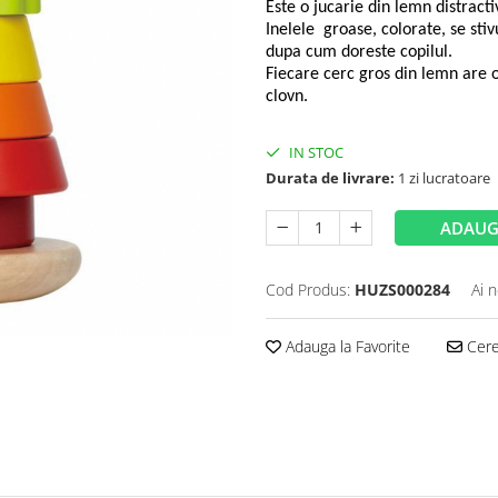
Este o jucarie din lemn distracti
Inelele groase, colorate, se sti
dupa cum doreste copilul.
Fiecare cerc gros din lemn are 
clovn.
IN STOC
Durata de livrare:
1 zi lucratoare
ADAUG
Cod Produs:
HUZS000284
Ai 
Adauga la Favorite
Cere 