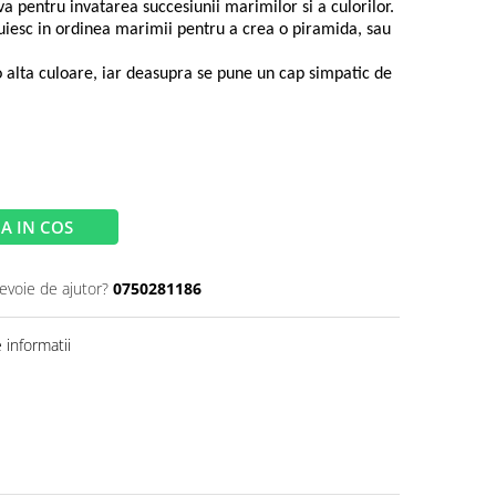
va pentru invatarea succesiunii marimilor si a culorilor.
vuiesc in ordinea marimii pentru a crea o piramida, sau
o alta culoare, iar deasupra se pune un cap simpatic de
A IN COS
nevoie de ajutor?
0750281186
informatii