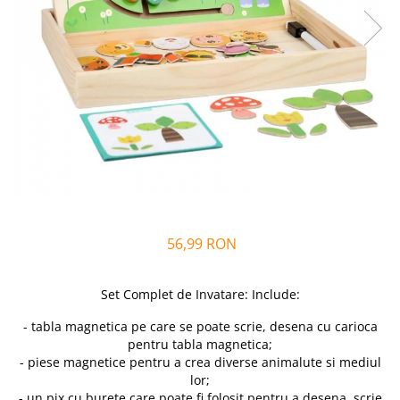
Alfabet si matematica
Seria Lectia de sanatate
Jocuri de memorie si inteligenta
Editura Litera
Editura Galaxia Copiilor
Colectia PIXI
Pisicile Războinice
Colectia Pia Papadia
Colectia Micul Paianjen Firicel
Atlase Enciclopedii
Marea carte
56,99 RON
Set Complet de
I
nv
at
are: Include:
- tabla magnetica pe care se poate scrie, desena cu carioca
pentru tabla magnetica;
- piese magnetice pentru a crea diverse animalute si mediul
lor;
- un pix cu burete care poate fi folosit pentru a desena, scrie