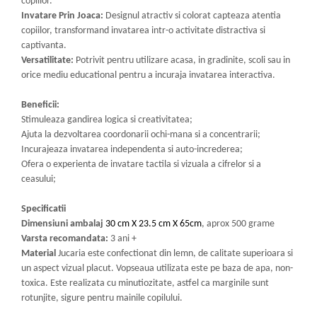
copiilor.
Invatare Prin Joaca:
Designul atractiv si colorat capteaza atentia
copiilor, transformand invatarea intr-o activitate distractiva si
captivanta.
Versatilitate:
Potrivit pentru utilizare acasa, in gradinite, scoli sau in
orice mediu educational pentru a incuraja invatarea interactiva.
Beneficii:
Stimuleaza gandirea logica si creativitatea;
Ajuta la dezvoltarea coordonarii ochi-mana si a concentrarii;
Incurajeaza invatarea independenta si auto-increderea;
Ofera o experienta de invatare tactila si vizuala a cifrelor si a
ceasului;
Specificatii
Dimensiuni ambalaj
30 cm X 23.5 cm X 65cm
, aprox 500 grame
Varsta recomandata:
3 ani +
Material
Jucaria este confectionat din lemn, de calitate superioara si
un aspect vizual placut. Vopseaua utilizata este pe baza de apa, non-
toxica. Este realizata cu minutiozitate, astfel ca marginile sunt
rotunjite, sigure pentru mainile copilului.