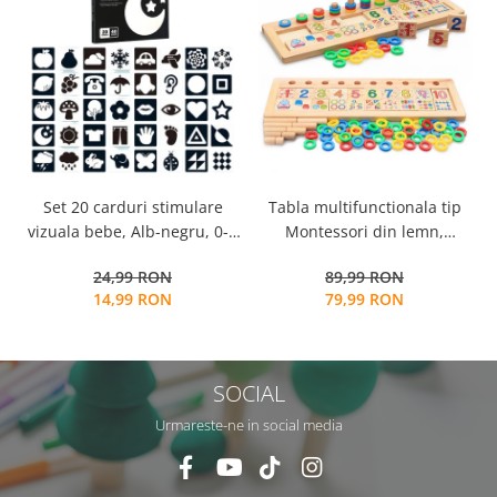
Tabla multifunctionala tip
Set 20 carduri stimulare
Montessori din lemn,
vizuala bebe, Alb-negru, 0-3
Logaritmic Board cu cercuri
luni, EduJucarii
89,99 RON
24,99 RON
multicolore pt cantitate,
79,99 RON
14,99 RON
numere si operatiuni
matematice
SOCIAL
Urmareste-ne in social media