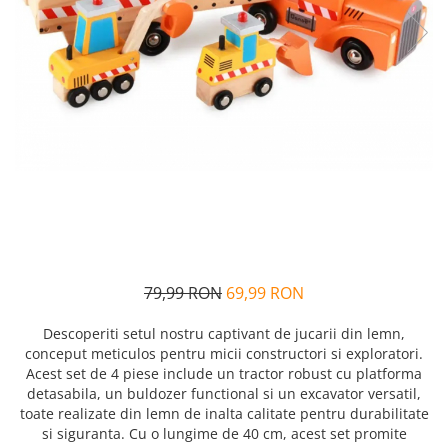
Alfabet si matematica
Seria Lectia de sanatate
Jocuri de memorie si inteligenta
Editura Litera
Editura Galaxia Copiilor
Colectia PIXI
Pisicile Războinice
Colectia Pia Papadia
Colectia Micul Paianjen Firicel
Atlase Enciclopedii
Marea carte
79,99 RON
69,99 RON
Descoperiti setul nostru captivant de jucarii din lemn,
conceput meticulos pentru micii constructori si exploratori.
Acest set de 4 piese include un tractor robust cu platforma
detasabila, un buldozer functional si un excavator versatil,
toate realizate din lemn de inalta calitate pentru durabilitate
si siguranta. Cu o lungime de 40 cm, acest set promite