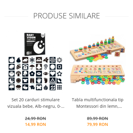
PRODUSE SIMILARE
Tabla multifunctionala tip
Set 20 carduri stimulare
Montessori din lemn,
vizuala bebe, Alb-negru, 0-3
Logaritmic Board cu cercuri
luni, EduJucarii
89,99 RON
24,99 RON
multicolore pt cantitate,
79,99 RON
14,99 RON
numere si operatiuni
matematice