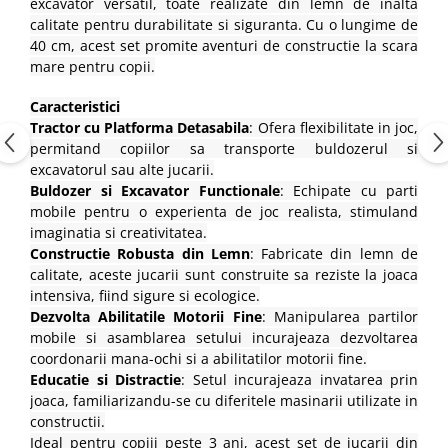
excavator versatil, toate realizate din lemn de inalta
calitate pentru durabilitate si siguranta. Cu o lungime de
40 cm, acest set promite aventuri de constructie la scara
mare pentru copii.
Caracteristici
Tractor cu Platforma Detasabila
: Ofera flexibilitate in joc,
permitand copiilor sa transporte buldozerul si
excavatorul sau alte jucarii.
Buldozer si Excavator Functionale
: Echipate cu parti
mobile pentru o experienta de joc realista, stimuland
imaginatia si creativitatea.
Constructie Robusta din Lemn
: Fabricate din lemn de
calitate, aceste jucarii sunt construite sa reziste la joaca
intensiva, fiind sigure si ecologice.
Dezvolta Abilitatile Motorii Fine
: Manipularea partilor
mobile si asamblarea setului incurajeaza dezvoltarea
coordonarii mana-ochi si a abilitatilor motorii fine.
Educatie si Distractie
: Setul incurajeaza invatarea prin
joaca, familiarizandu-se cu diferitele masinarii utilizate in
constructii.
Ideal pentru copiii peste 3 ani, acest set de jucarii din