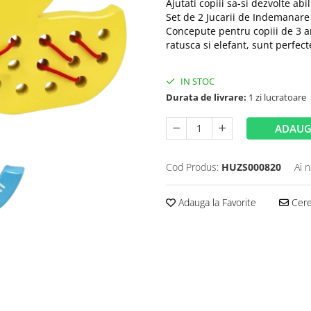
Ajutati copiii sa-si dezvolte ab
Set de 2 Jucarii de Indemanare 
Concepute pentru copiii de 3 an
ratusca si elefant, sunt perfec
IN STOC
Durata de livrare:
1 zi lucratoare
ADAUG
Cod Produs:
HUZS000820
Ai 
Adauga la Favorite
Cere 