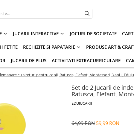
E
JUCARII INTERACTIVE
JOCURI DE SOCIETATE
CART
I FETITE
RECHIZITE SI PAPATARIE
PRODUSE ART & CRAF
IOR
JUCARII DE PLUS
ACTIVITATI EXTRACURRICULARE
CA
ndemanare cu sireturi pentru copii, Ratusca, Elefant, Montessori, 3 ani+, EduJu
Set de 2 Jucarii de ind
Ratusca, Elefant, Monte
EDUJUCARII
64,99 RON
59,99 RON