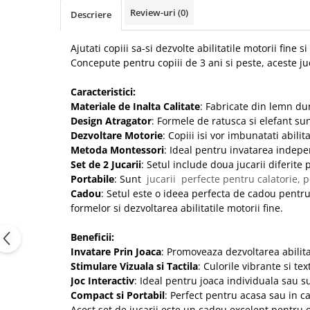
Review-uri
(0)
Descriere
Ajutati copiii sa-si dezvolte abilitatile motorii fi
Concepute pentru copiii de 3 ani si peste, aceste ju
Caracteristici:
Materiale de Inalta Calitate
: Fabricate din lemn dur
Design Atragator
: Formele de ratusca si elefant sun
Dezvoltare Motorie
: Copiii isi vor imbunatati abili
Metoda Montessori
: Ideal pentru invatarea indepen
Set de 2 Jucarii
: Setul include doua jucarii diferite
Portabile
: Sunt
jucarii perfecte pentru calatorie, po
Cadou
: Setul este o ideea perfecta de cadou pentru 
formelor si dezvoltarea abilitatile motorii fine.
Beneficii:
Invatare Prin Joaca
: Promoveaza dezvoltarea abilitat
Stimulare Vizuala si Tactila
: Culorile vibrante si te
Joc Interactiv
: Ideal pentru joaca individuala sau s
Compact si Portabil
: Perfect pentru acasa sau in ca
Acest set de jucarii este un cadou excelent pentru or