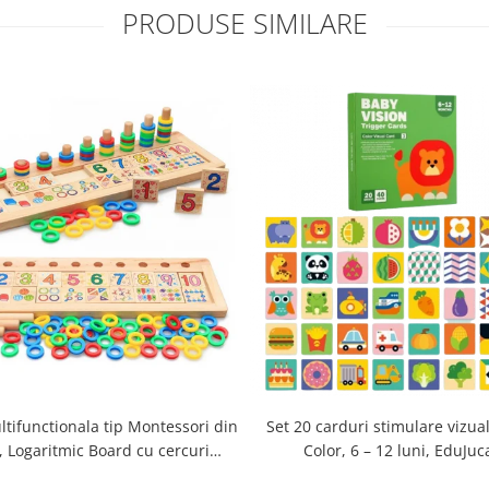
PRODUSE SIMILARE
ltifunctionala tip Montessori din
Set 20 carduri stimulare vizua
 Logaritmic Board cu cercuri
Color, 6 – 12 luni, EduJuca
colore pt cantitate, numere si