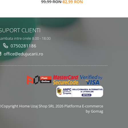
99,99 RON
82,99 RON
7
repozitionabile, Limba Engleza, 3 ani+,
EduJucarii
SUPORT CLIENTI
sambata intre orele 8.00 - 18.00
0750281186
office@edujucarii.ro
©Copyright Home Uzaj Shop SRL 2026
Platforma E-commerce
by Gomag