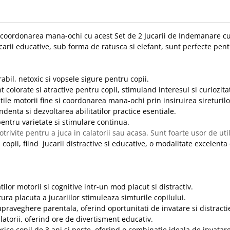
ne si coordonarea mana-ochi cu acest Set de 2 Jucarii de Indemanare c
carii educative, sub forma de ratusca si elefant, sunt perfecte pent
abil, netoxic si vopsele sigure pentru copii.
t colorate si atractive pentru copii, stimuland interesul si curiozita
tatile motorii fine si coordonarea mana-ochi prin insiruirea sireturilo
denta si dezvoltarea abilitatilor practice esentiale.
 pentru varietate si stimulare continua.
trivite pentru a juca in calatorii sau acasa. Sunt foarte usor de util
copii, fiind jucarii distractive si educative, o modalitate excelenta
ilor motorii si cognitive intr-un mod placut si distractiv.
xtura placuta a jucariilor stimuleaza simturile copilului.
upraveghere parentala, oferind oportunitati de invatare si distracti
latorii, oferind ore de divertisment educativ.
ice copil de 3 ani si peste, oferind o combinatie ideala de invatare 