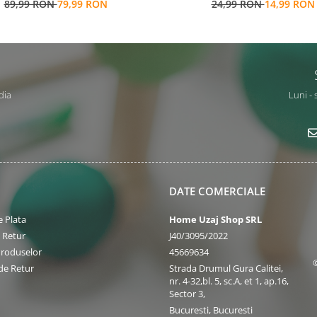
89,99 RON
79,99 RON
24,99 RON
14,99 RON
operatiuni matematice
dia
Luni - 
DATE COMERCIALE
 Plata
Home Uzaj Shop SRL
e Retur
J40/3095/2022
Produselor
45669634
de Retur
Strada Drumul Gura Calitei,
nr. 4-32,bl. 5, sc.A, et 1, ap.16,
Sector 3,
Bucuresti, Bucuresti