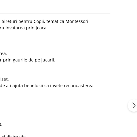
u Sireturi pentru Copii, tematica Montessori.
ru invatarea prin joaca.
tea.
r prin gaurile de pe jucarii.
izat.
 de a-i ajuta bebelusii sa invete recunoasterea
e.
si distractie.