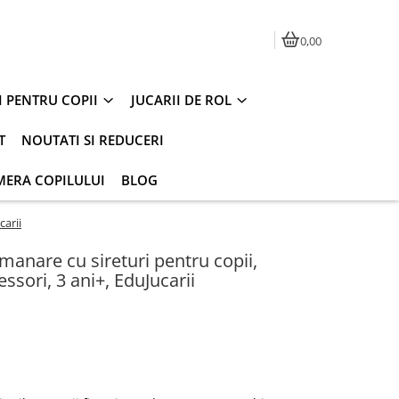
0,00
I PENTRU COPII
JUCARII DE ROL
T
NOUTATI SI REDUCERI
MERA COPILULUI
BLOG
carii
emanare cu sireturi pentru copii,
ssori, 3 ani+, EduJucarii