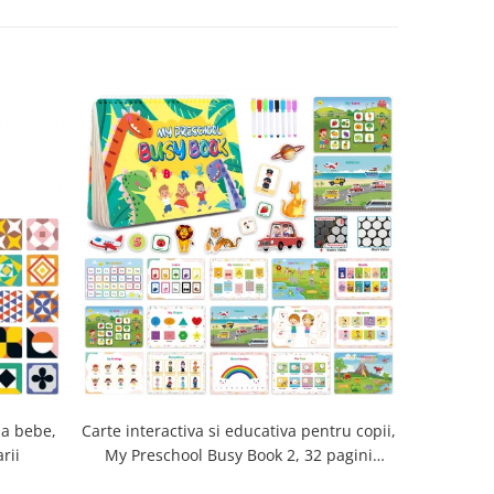
la bebe,
Carte interactiva si educativa pentru copii,
Cub Montessori 14 
rii
My Preschool Busy Book 2, 32 pagini
senzorial
activitati multiple, stickere