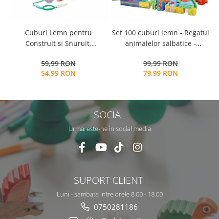
Cuburi Lemn pentru
Set 100 cuburi lemn - Regatul
S
Construit si Snuruit,
animalelor salbatice -
S
Montessori, 1 an+
Beilaluna Cute Animals, 100
59,99 RON
99,99 RON
piese
54,99 RON
79,99 RON
SOCIAL
Urmareste-ne in social media
SUPORT CLIENTI
Luni - sambata intre orele 8.00 - 18.00
0750281186