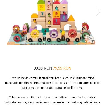
Alfabet si matematica
Seria Lectia de sanatate
Jocuri de memorie si inteligenta
Editura Litera
Editura Galaxia Copiilor
Colectia PIXI
Pisicile Războinice
Colectia Pia Papadia
Colectia Micul Paianjen Firicel
Atlase Enciclopedii
Marea carte
99,99 RON
79,99 RON
Este un joc de construit cu ajutorul caruia cei mici isi poate folosi
imaginatia din plin in formarea constructiilor si antrena rabdarea copiilor,
cu o tematica foarte apreciata de copii: Ferma
.
Cuburile au detalii coloristice foarte captivante, sunt incluse cuburi
colorate cu cifre, viermisori colorati, animale, trenulet magnetic si poate