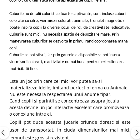
copiilor,
cu o tematica foarte apreciata de copii: Ferma
.
Cuburile au detalii coloristice foarte captivante, sunt incluse cuburi
colorate cu cifre, viermisori colorati, animale, trenulet magnetic si
poate inspira copiii la diverse jocuri de rol, de creativitate, educative.
Cuburile sunt mici, nu necesita spatiu de depozitare mare.
Prin
manevrarea cuburilor se dezvolta in primul rand coordonarea mana-
ochi.
Cuburile se pot stivui, iar prin gaurelele disponibile se pot insera
viermisorii colorati, o activitate numai buna pentru perfectionarea
motricitatii fine.
Este un joc prin care cei mici vor putea sa-si
materializeze ideile, imitand perfect o ferma cu Animale.
Nu este necesara respectarea unui anume tipa
r.
Cand copiii si parintii se concentreaza asupra jocului,
acesta devine un joc interactiv excelent care promoveaza
o conexiune intre ei.
Copiii pot duce aceasta jucarie oriunde doresc si este
usor de transportat. In ciuda dimensiunilor mai mici,
lemnul este gros si rezistent.