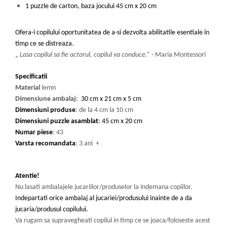
1 puzzle de carton, baza jocului 45 cm x 20 cm
Ofera-i copilului oportunitatea de a-si dezvolta abilitatile esentiale in
timp ce se distreaza.
„
Lasa copilul sa fie actorul, copilul va conduce.”
- Maria Montessori
Specificatii
Material
lemn
Dimensiune ambalaj:
30 cm x 21 cm x 5 cm
Dimensiuni produse
: de la 4 cm la 10 cm
Dimensiuni puzzle asamblat
: 45 cm x 20 cm
Numar piese
: 43
Varsta recomandata
: 3 ani +
Atentie!
Nu lasati ambalajele jucariilor/produselor la indemana copiilor.
Indepartati orice ambalaj al jucariei/produsului inainte de a da
jucaria/produsul copilului.
Va rugam sa supravegheati copilul in timp ce se joaca/foloseste acest