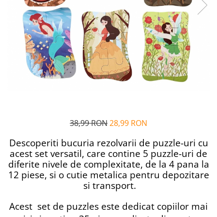
Alfabet si matematica
Seria Lectia de sanatate
Jocuri de memorie si inteligenta
Editura Litera
Editura Galaxia Copiilor
Colectia PIXI
Pisicile Războinice
Colectia Pia Papadia
Colectia Micul Paianjen Firicel
Atlase Enciclopedii
38,99 RON
28,99 RON
Marea carte
Descoperiti bucuria rezolvarii de puzzle-uri cu
acest set versatil, care contine 5 puzzle-uri de
diferite nivele de complexitate, de la 4 pana la
12 piese, si o cutie metalica pentru depozitare
si transport.
Acest set de puzzles este dedicat copiilor mai