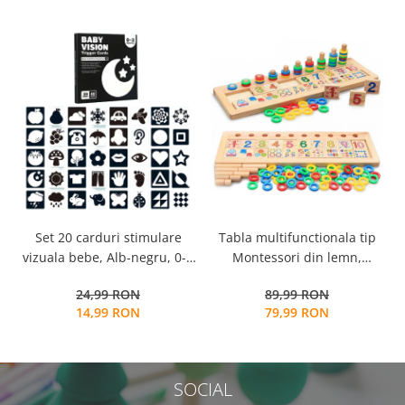
Tabla multifunctionala tip
Set 20 carduri stimulare
Montessori din lemn,
vizuala bebe, Alb-negru, 0-3
Logaritmic Board cu cercuri
luni, EduJucarii
89,99 RON
24,99 RON
multicolore pt cantitate,
79,99 RON
14,99 RON
numere si operatiuni
matematice
SOCIAL