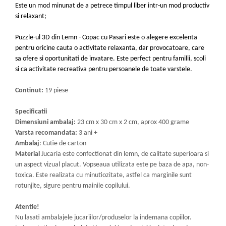
Este un mod minunat de a petrece timpul liber intr-un mod productiv
si relaxant;
Puzzle-ul 3D din Lemn - Copac cu Pasari este o alegere excelenta
pentru oricine cauta o activitate relaxanta, dar provocatoare, care
sa ofere si oportunitati de invatare. Este perfect pentru familii, scoli
si ca activitate recreativa pentru persoanele de toate varstele.
Continut:
19 piese
Specificatii
Dimensiuni ambalaj:
23 cm x 30 cm x 2 cm, aprox 400 grame
Varsta recomandata:
3 ani +
Ambalaj
: Cutie de carton
Material
Jucaria este confectionat din lemn, de calitate superioara si
un aspect vizual placut. Vopseaua utilizata este pe baza de apa, non-
toxica. Este realizata cu minutiozitate, astfel ca marginile sunt
rotunjite, sigure pentru mainile copilului.
Atentie!
Nu lasati ambalajele jucariilor/produselor la indemana copiilor.