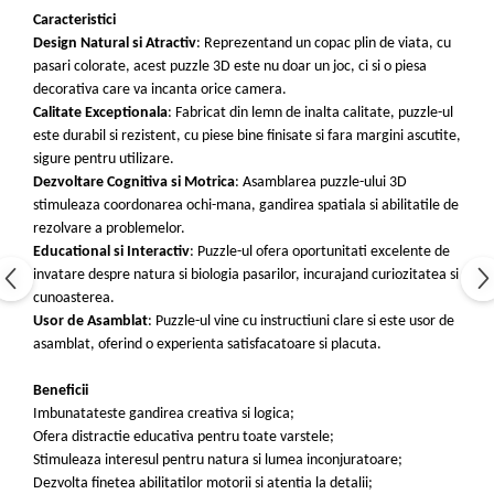
Caracteristici
Design Natural si Atractiv
: Reprezentand un copac plin de viata, cu
pasari colorate, acest puzzle 3D este nu doar un joc, ci si o piesa
decorativa care va incanta orice camera.
Calitate Exceptionala
: Fabricat din lemn de inalta calitate, puzzle-ul
este durabil si rezistent, cu piese bine finisate si fara margini ascutite,
sigure pentru utilizare.
Dezvoltare Cognitiva si Motrica
: Asamblarea puzzle-ului 3D
stimuleaza coordonarea ochi-mana, gandirea spatiala si abilitatile de
rezolvare a problemelor.
Educational si Interactiv
: Puzzle-ul ofera oportunitati excelente de
invatare despre natura si biologia pasarilor, incurajand curiozitatea si
cunoasterea.
Usor de Asamblat
: Puzzle-ul vine cu instructiuni clare si este usor de
asamblat, oferind o experienta satisfacatoare si placuta.
Beneficii
Imbunatateste gandirea creativa si logica;
Ofera distractie educativa pentru toate varstele;
Stimuleaza interesul pentru natura si lumea inconjuratoare;
Dezvolta finetea abilitatilor motorii si atentia la detalii;