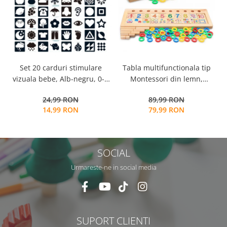
Tabla multifunctionala tip
Set 20 carduri stimulare
Montessori din lemn,
vizuala bebe, Alb-negru, 0-3
Logaritmic Board cu cercuri
luni, EduJucarii
89,99 RON
24,99 RON
multicolore pt cantitate,
79,99 RON
14,99 RON
numere si operatiuni
matematice
SOCIAL
Urmareste-ne in social media
SUPORT CLIENTI