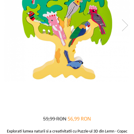
Alfabet si matematica
Seria Lectia de sanatate
Jocuri de memorie si inteligenta
Editura Litera
Editura Galaxia Copiilor
Colectia PIXI
Pisicile Războinice
Colectia Pia Papadia
Colectia Micul Paianjen Firicel
Atlase Enciclopedii
Marea carte
59,99 RON
56,99 RON
Explorati lumea naturii si a creativitatii cu Puzzle-ul 3D din Lemn - Copac