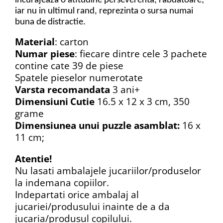
incurajeaza o atitudine perseverenta, rabdatoare;
iar nu in ultimul rand, reprezinta o sursa numai
buna de distractie.
Material
: carton
Numar piese
: fiecare dintre cele 3 pachete
contine cate 39 de piese
Spatele pieselor numerotate
Varsta recomandata
3 ani+
Dimensiuni
Cutie
16.5 x 12 x 3 cm, 350
grame
Dimensiunea unui puzzle asamblat:
16 x
11 cm;
Atentie!
Nu lasati ambalajele jucariilor/produselor
la indemana copiilor.
Indepartati orice ambalaj al
jucariei/produsului inainte de a da
jucaria/produsul copilului.