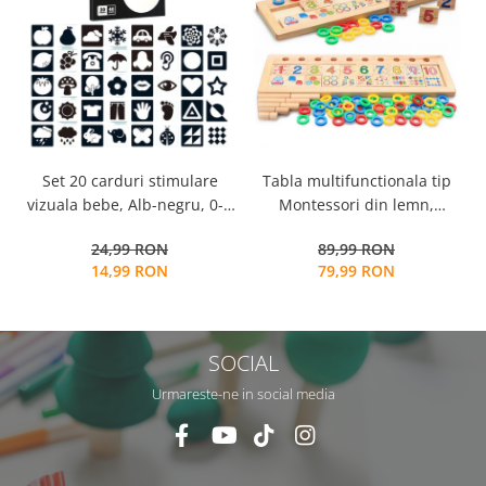
Tabla multifunctionala tip
Set 20 carduri stimulare
Montessori din lemn,
vizuala bebe, Alb-negru, 0-3
Logaritmic Board cu cercuri
luni, EduJucarii
89,99 RON
24,99 RON
multicolore pt cantitate,
79,99 RON
14,99 RON
numere si operatiuni
matematice
SOCIAL
Urmareste-ne in social media