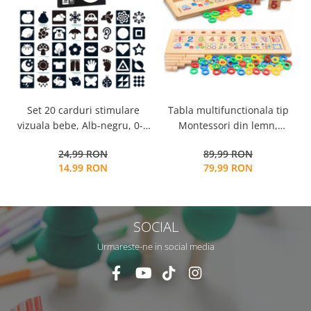
Tabla multifunctionala tip
Set 20 carduri stimulare
Montessori din lemn,
vizuala bebe, Alb-negru, 0-3
Logaritmic Board cu cercuri
luni, EduJucarii
89,99 RON
24,99 RON
multicolore pt cantitate,
79,99 RON
14,99 RON
numere si operatiuni
matematice
SOCIAL
Urmareste-ne in social media