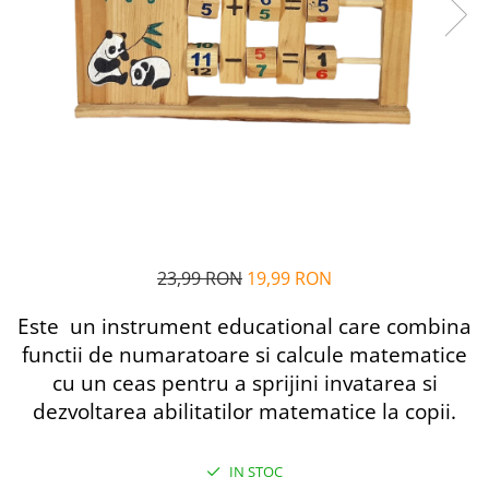
Alfabet si matematica
Seria Lectia de sanatate
Jocuri de memorie si inteligenta
Editura Litera
Editura Galaxia Copiilor
Colectia PIXI
Pisicile Războinice
Colectia Pia Papadia
Colectia Micul Paianjen Firicel
Atlase Enciclopedii
Marea carte
23,99 RON
19,99 RON
Este un instrument educational care combina
functii de numaratoare si calcule matematice
cu un ceas pentru a sprijini invatarea si
dezvoltarea abilitatilor matematice la copii.
IN STOC