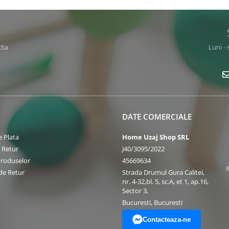
dia
Luni - 
DATE COMERCIALE
 Plata
Home Uzaj Shop SRL
e Retur
J40/3095/2022
Produselor
45669634
de Retur
Strada Drumul Gura Calitei,
nr. 4-32,bl. 5, sc.A, et 1, ap.16,
Sector 3,
Bucuresti, Bucuresti
Contacteaza-ne