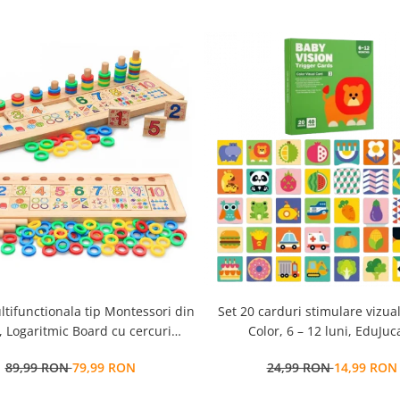
ltifunctionala tip Montessori din
Set 20 carduri stimulare vizua
 Logaritmic Board cu cercuri
Color, 6 – 12 luni, EduJuca
colore pt cantitate, numere si
89,99 RON
79,99 RON
24,99 RON
14,99 RON
operatiuni matematice