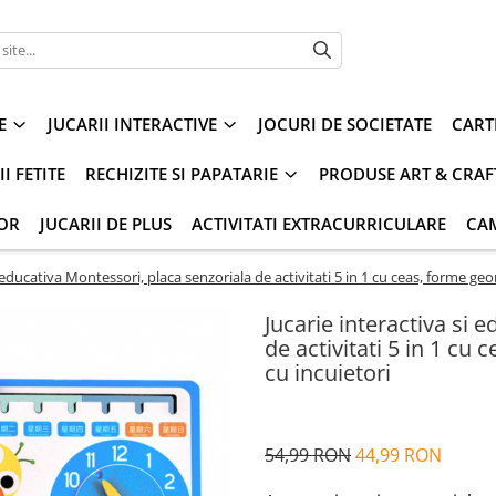
E
JUCARII INTERACTIVE
JOCURI DE SOCIETATE
CART
I FETITE
RECHIZITE SI PAPATARIE
PRODUSE ART & CRAF
IOR
JUCARII DE PLUS
ACTIVITATI EXTRACURRICULARE
CA
i educativa Montessori, placa senzoriala de activitati 5 in 1 cu ceas, forme geo
Jucarie interactiva si 
de activitati 5 in 1 cu
cu incuietori
54,99 RON
44,99 RON