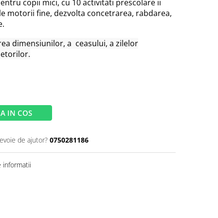
ntru copii mici, cu 10 activitati prescolare ii
tile motorii fine, dezvolta concetrarea, rabdarea,
e.
ea dimensiunilor, a ceasului, a zilelor
etorilor.
A IN COS
nevoie de ajutor?
0750281186
informatii