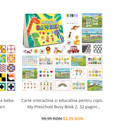
la bebe,
Carte interactiva si educativa pentru copii,
Cub Montessori 14 
rii
My Preschool Busy Book 2, 32 pagini
senzorial
activitati multiple, stickere
99,99 RON
82,99 RON
7
repozitionabile, Limba Engleza, 3 ani+,
EduJucarii