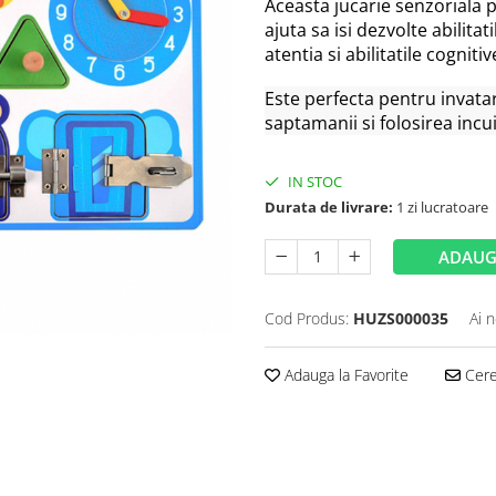
Aceasta jucarie senzoriala pe
ajuta sa isi dezvolte abilita
atentia si abilitatile cognitiv
Este perfecta pentru invatar
saptamanii si folosirea incui
IN STOC
Durata de livrare:
1 zi lucratoare
ADAUG
Cod Produs:
HUZS000035
Ai 
Adauga la Favorite
Cere 