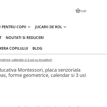
0,00
I PENTRU COPII
JUCARII DE ROL
T
NOUTATI SI REDUCERI
MERA COPILULUI
BLOG
metrice, calendar si 3 usi cu incuietori
educativa Montessori, placa senzoriala
 ceas, forme geometrice, calendar si 3 usi