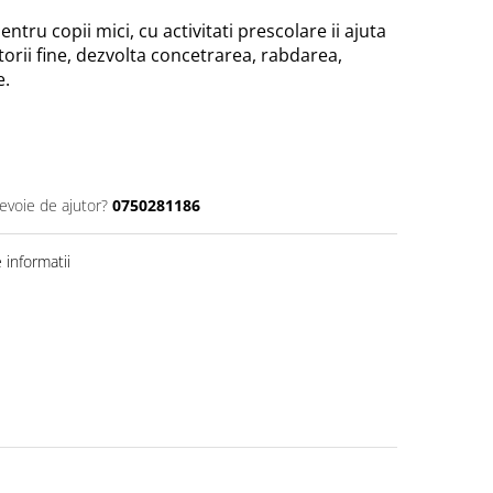
ntru copii mici, cu activitati prescolare ii ajuta
otorii fine, dezvolta concetrarea, rabdarea,
e.
nevoie de ajutor?
0750281186
informatii