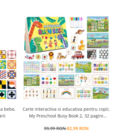
la bebe,
Carte interactiva si educativa pentru copii,
Cub Montessori 14 
rii
My Preschool Busy Book 2, 32 pagini
senzorial
activitati multiple, stickere
99,99 RON
82,99 RON
7
repozitionabile, Limba Engleza, 3 ani+,
EduJucarii