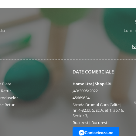
dia
Luni - 
DATE COMERCIALE
 Plata
Home Uzaj Shop SRL
e Retur
J40/3095/2022
Produselor
45669634
de Retur
Strada Drumul Gura Calitei,
nr. 4-32,bl. 5, sc.A, et 1, ap.16,
Sector 3,
Bucuresti, Bucuresti
Contacteaza-ne