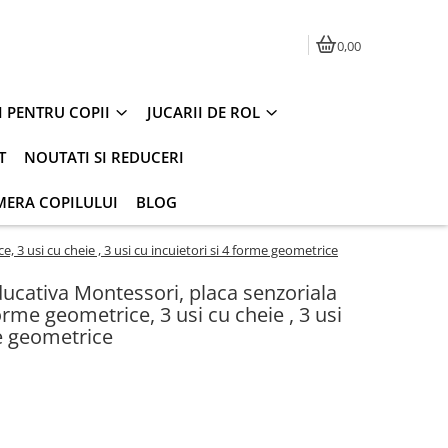
0,00
I PENTRU COPII
JUCARII DE ROL
T
NOUTATI SI REDUCERI
MERA COPILULUI
BLOG
e, 3 usi cu cheie , 3 usi cu incuietori si 4 forme geometrice
educativa Montessori, placa senzoriala
forme geometrice, 3 usi cu cheie , 3 usi
me geometrice