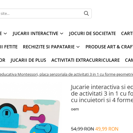
E
JUCARII INTERACTIVE
JOCURI DE SOCIETATE
CART
I FETITE
RECHIZITE SI PAPATARIE
PRODUSE ART & CRAF
IOR
JUCARII DE PLUS
ACTIVITATI EXTRACURRICULARE
CA
i educativa Montessori, placa senzoriala de activitati 3 in 1 cu forme geometric
Jucarie interactiva si 
de activitati 3 in 1 cu 
cu incuietori si 4 for
oem
54,99 RON
49,99 RON