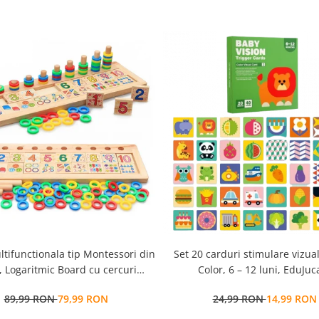
ltifunctionala tip Montessori din
Set 20 carduri stimulare vizua
 Logaritmic Board cu cercuri
Color, 6 – 12 luni, EduJuca
colore pt cantitate, numere si
89,99 RON
79,99 RON
24,99 RON
14,99 RON
operatiuni matematice