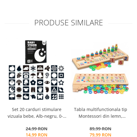
PRODUSE SIMILARE
Tabla multifunctionala tip
Set 20 carduri stimulare
Montessori din lemn,
vizuala bebe, Alb-negru, 0-3
Logaritmic Board cu cercuri
luni, EduJucarii
89,99 RON
24,99 RON
multicolore pt cantitate,
79,99 RON
14,99 RON
numere si operatiuni