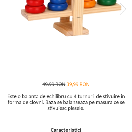
Alfabet si matematica
Seria Lectia de sanatate
Jocuri de memorie si inteligenta
Editura Litera
Editura Galaxia Copiilor
Colectia PIXI
Pisicile Războinice
Colectia Pia Papadia
Colectia Micul Paianjen Firicel
Atlase Enciclopedii
Marea carte
49,99 RON
39,99 RON
Este o balanta de echilibru cu 4 turnuri de stivuire in
forma de clovni. Baza se balanseaza pe masura ce se
stivuiesc piesele.
Caracteristici