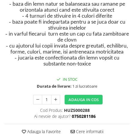
-
baza din lemn natur se balanseaza sau ramane pe
orizontala atunci cand este stivuita corect
-
4 turnuri de stivuire in 4 culori diferite
-
baza poate fi indepartata pentru a se juca doar cu
stivuirea inelelor
-
in varful fiecarui turn este un cap cu fata zambitoare
de clovn
-
cu ajutorul lui copii invata despre greutati, echilibru,
forme, culori, marime, isi antreneaza motricitatea
-
jucaria este confectionata din lemn vopsit cu
substante non-toxice
IN STOC
Durata de livrare:
1 zi lucratoare
ADAUGA IN COS
Cod Produs:
HUZS000288
Ai nevoie de ajutor?
0750281186
Adauga la Favorite
Cere informatii