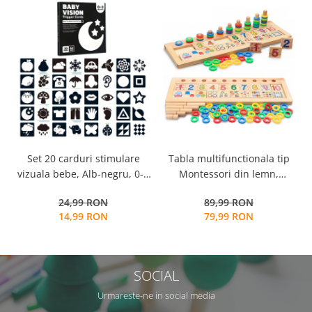
Tabla multifunctionala tip
Set 20 carduri stimulare
Montessori din lemn,
vizuala bebe, Alb-negru, 0-3
Logaritmic Board cu cercuri
luni, EduJucarii
89,99 RON
24,99 RON
multicolore pt cantitate,
79,99 RON
14,99 RON
numere si operatiuni
matematice
SOCIAL
Urmareste-ne in social media