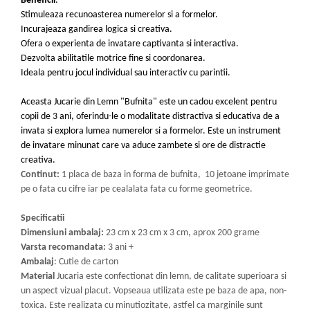
Beneficii
:
Stimuleaza recunoasterea numerelor si a formelor.
Incurajeaza gandirea logica si creativa.
Ofera o experienta de invatare captivanta si interactiva.
Dezvolta abilitatile motrice fine si coordonarea.
Ideala pentru jocul individual sau interactiv cu parintii.
Aceasta Jucarie din Lemn "Bufnita" este un cadou excelent pentru
copii de 3 ani, oferindu-le o modalitate distractiva si educativa de a
invata si explora lumea numerelor si a formelor. Este un instrument
de invatare minunat care va aduce zambete si ore de distractie
creativa.
Continut:
1 placa de baza in forma de bufnita, 10 jetoane imprimate
pe o fata cu cifre iar pe cealalata fata cu forme geometrice.
Specificatii
Dimensiuni ambalaj:
23 cm x 23 cm x 3 cm, aprox 200 grame
Varsta recomandata:
3 ani +
Ambalaj
: Cutie de carton
Material
Jucaria este confectionat din lemn, de calitate superioara si
un aspect vizual placut. Vopseaua utilizata este pe baza de apa, non-
toxica. Este realizata cu minutiozitate, astfel ca marginile sunt