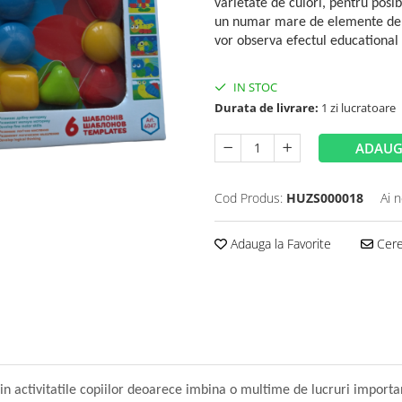
varietate de culori, pentru posib
un numar mare de elemente de j
vor observa efectul educational
IN STOC
Durata de livrare:
1 zi lucratoare
ADAUG
Cod Produs:
HUZS000018
Ai 
Adauga la Favorite
Cere 
n activitatile copiilor deoarece imbina o multime de lucruri importa