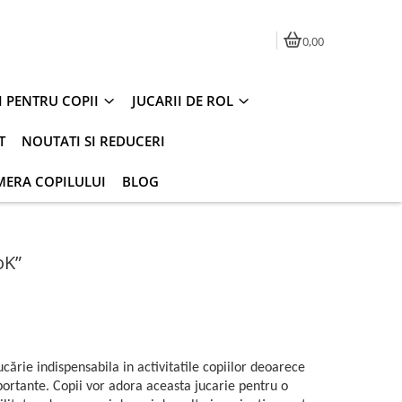
0,00
I PENTRU COPII
JUCARII DE ROL
T
NOUTATI SI REDUCERI
MERA COPILULUI
BLOG
oK”
ărie indispensabila in activitatile copiilor deoarece
ortante. Copii vor adora aceasta jucarie pentru o