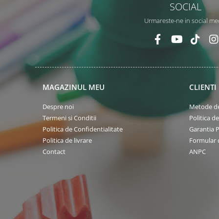
SOCIAL
Urmareste-ne in social me
MAGAZINUL MEU
CLIENTI
Despre noi
Metode de
Termeni si Conditii
Politica d
Politica de Confidentialitate
Garantia 
Politica de livrare
Formular 
Contact
ANPC