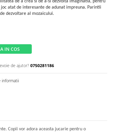
ilitatea de a crea si de a-si dezvolta imaginatia, pentru
oc atat de interesante de adunat impreuna. Parintii
 de dezvoltare al mozaicului.
A IN COS
nevoie de ajutor?
0750281186
informatii
nte. Copii vor adora aceasta jucarie pentru o