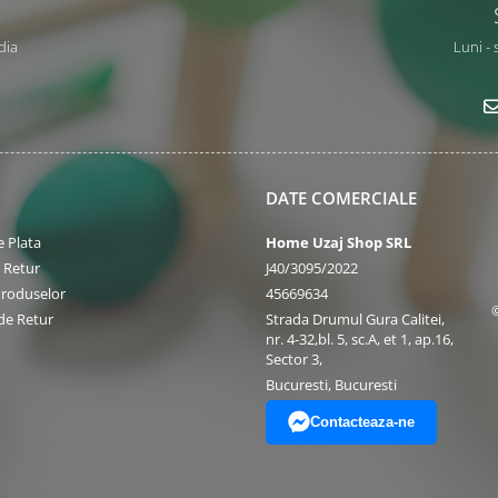
dia
Luni - 
DATE COMERCIALE
 Plata
Home Uzaj Shop SRL
e Retur
J40/3095/2022
Produselor
45669634
de Retur
Strada Drumul Gura Calitei,
nr. 4-32,bl. 5, sc.A, et 1, ap.16,
Sector 3,
Bucuresti, Bucuresti
Contacteaza-ne