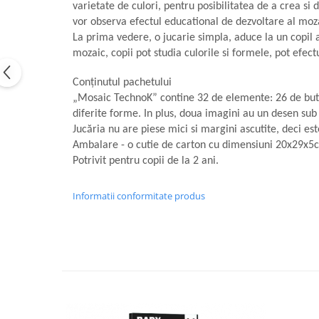
varietate de culori, pentru posibilitatea de a crea s
vor observa efectul educational de dezvoltare al moz
La prima vedere, o jucarie simpla, aduce la un copil 
mozaic, copii pot studia culorile si formele, pot efect
Conținutul pachetului
„Mosaic TechnoK” contine 32 de elemente: 26 de butoa
diferite forme. In plus, doua imagini au un desen su
Jucăria nu are piese mici si margini ascutite, deci este
Ambalare - o cutie de carton cu dimensiuni 20x29x5
Potrivit pentru copii de la 2 ani.
Informatii conformitate produs