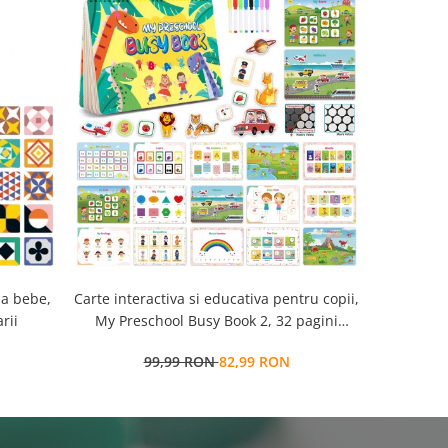
la bebe,
Carte interactiva si educativa pentru copii,
Cub Montessori 14 
rii
My Preschool Busy Book 2, 32 pagini
senzorial
activitati multiple, stickere
99,99 RON
82,99 RON
7
repozitionabile, Limba Engleza, 3 ani+,
EduJucarii