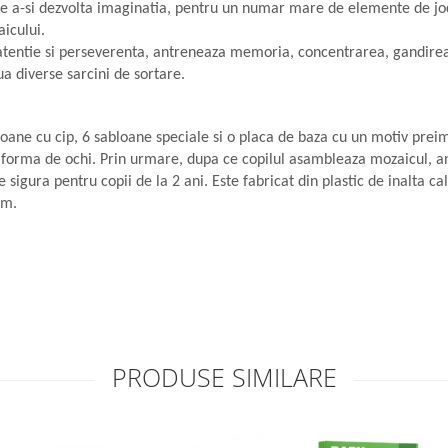
i de a-si dezvolta imaginatia, pentru un numar mare de elemente de jo
aicului.
atentie si perseverenta, antreneaza memoria, concentrarea, gandirea lo
ua diverse sarcini de sortare.
ne cu cip, 6 sabloane speciale si o placa de baza cu un motiv preimp
b forma de ochi. Prin urmare, dupa ce copilul asambleaza mozaicul, an
 sigura pentru copii de la 2 ani. Este fabricat din plastic de inalta cali
cm.
PRODUSE SIMILARE