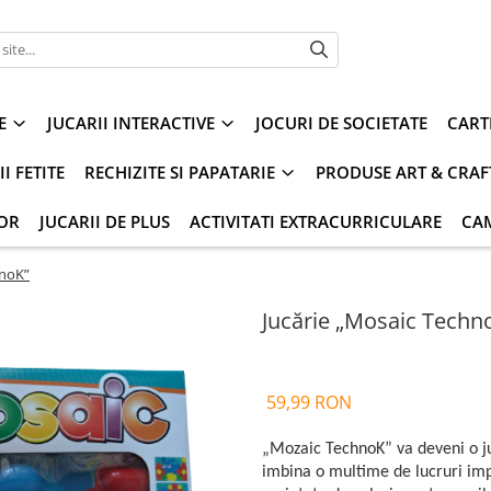
E
JUCARII INTERACTIVE
JOCURI DE SOCIETATE
CART
I FETITE
RECHIZITE SI PAPATARIE
PRODUSE ART & CRAF
IOR
JUCARII DE PLUS
ACTIVITATI EXTRACURRICULARE
CA
hnoK”
Jucărie „Mosaic Techn
59,99 RON
„Mozaic TechnoK” va deveni o juc
imbina o multime de lucruri imp