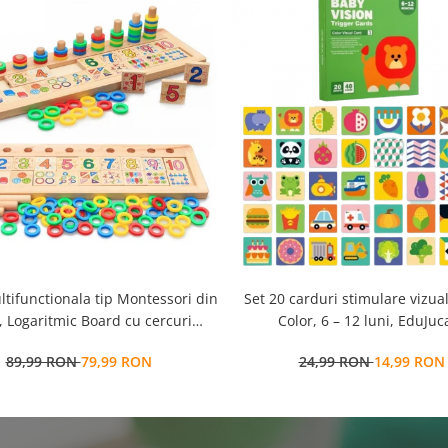
ltifunctionala tip Montessori din
Set 20 carduri stimulare vizua
 Logaritmic Board cu cercuri
Color, 6 – 12 luni, EduJuca
colore pt cantitate, numere si
89,99 RON
79,99 RON
24,99 RON
14,99 RON
operatiuni matematice