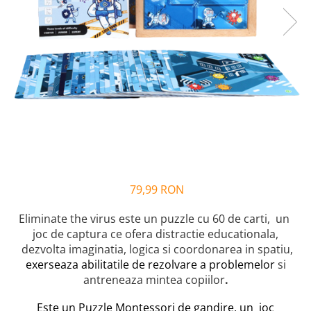
Alfabet si matematica
Seria Lectia de sanatate
Jocuri de memorie si inteligenta
Editura Litera
Editura Galaxia Copiilor
Colectia PIXI
Pisicile Războinice
Colectia Pia Papadia
Colectia Micul Paianjen Firicel
Atlase Enciclopedii
Marea carte
79,99 RON
Eliminate the virus este un puzzle cu 60 de carti, un
joc de captura ce ofera distractie educationala,
dezvolta imaginatia, logica si coordonarea in spatiu,
exerseaza abilitatile de rezolvare a problemelor
si
antreneaza mintea copiilor
.
Este un Puzzle Montessori de gandire, un joc