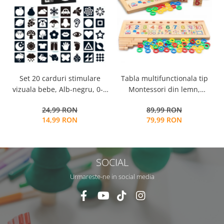
Tabla multifunctionala tip
Set 20 carduri stimulare
Montessori din lemn,
vizuala bebe, Alb-negru, 0-3
Logaritmic Board cu cercuri
luni, EduJucarii
89,99 RON
24,99 RON
multicolore pt cantitate,
79,99 RON
14,99 RON
numere si operatiuni
matematice
SOCIAL
Urmareste-ne in social media