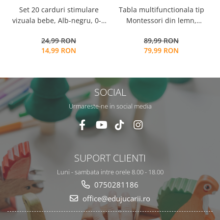
Tabla multifunctionala tip
Set 20 carduri stimulare
Montessori din lemn,
vizuala bebe, Alb-negru, 0-3
Logaritmic Board cu cercuri
luni, EduJucarii
89,99 RON
24,99 RON
multicolore pt cantitate,
79,99 RON
14,99 RON
numere si operatiuni
matematice
SOCIAL
Urmareste-ne in social media
SUPORT CLIENTI
Luni - sambata intre orele 8.00 - 18.00
0750281186
office@edujucarii.ro