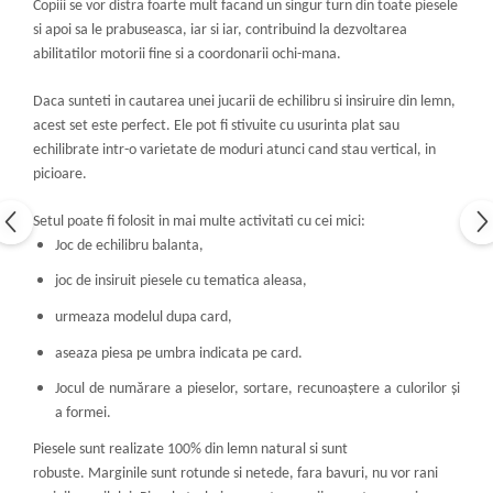
Copiii se vor distra foarte mult facand un singur turn din toate piesele
si apoi sa le prabuseasca, iar si iar, contribuind la dezvoltarea
abilitatilor motorii fine si a coordonarii ochi-mana.
Daca sunteti in cautarea unei jucarii de echilibru si insiruire din lemn,
acest set este perfect. Ele pot fi stivuite cu usurinta plat sau
echilibrate intr-o varietate de moduri atunci cand stau vertical, in
picioare.
Setul poate fi folosit in mai multe activitati cu cei mici:
Joc de echilibru balanta,
joc de insiruit piesele cu tematica aleasa,
urmeaza modelul dupa card,
aseaza piesa pe umbra indicata pe card.
Jocul de numărare a pieselor, sortare, recunoaștere a culorilor și
a formei.
Piesele sunt realizate 100% din lemn natural si sunt
robuste. Marginile sunt rotunde si netede, fara bavuri, nu vor rani