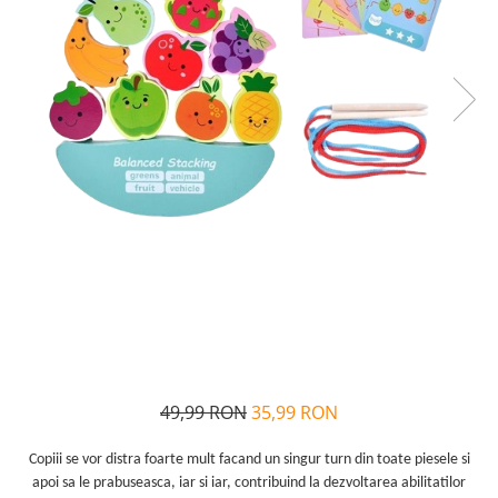
Alfabet si matematica
Seria Lectia de sanatate
Jocuri de memorie si inteligenta
Editura Litera
Editura Galaxia Copiilor
Colectia PIXI
Pisicile Războinice
Colectia Pia Papadia
Colectia Micul Paianjen Firicel
Atlase Enciclopedii
Marea carte
49,99 RON
35,99 RON
Copiii se vor distra foarte mult facand un singur turn din toate piesele si
apoi sa le prabuseasca, iar si iar, contribuind la dezvoltarea abilitatilor