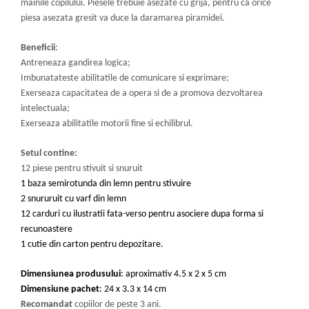
mainile copilului. Piesele trebuie asezate cu grija, pentru ca orice
piesa asezata gresit va duce la daramarea piramidei.
Beneficii
:
Antreneaza gandirea logica;
Imbunatateste abilitatile de comunicare si exprimare;
Exerseaza capacitatea de a opera si de a promova dezvoltarea
intelectuala;
Exerseaza abilitatile motorii fine si echilibrul.
Setul contine
:
12 piese pentru stivuit si snuruit
1 baza semirotunda din lemn pentru stivuire
2 snururuit cu varf din lemn
12 carduri cu ilustratii fata-verso pentru asociere dupa forma si
recunoastere
1 cutie din carton pentru depozitare.
Dimensiunea produsului
: aproximativ 4.5 x 2 x 5 cm
Dimensiune pachet
: 24 x 3.3 x 14 cm
Recomandat
copiilor de peste 3 ani.