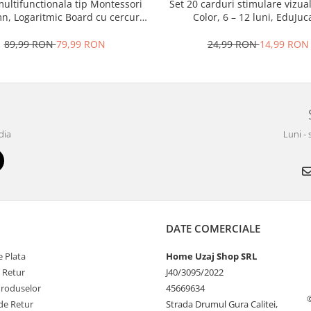
ultifunctionala tip Montessori
Set 20 carduri stimulare vizua
n, Logaritmic Board cu cercuri
Color, 6 – 12 luni, EduJuca
colore pt cantitate, numere si
operatiuni matematice
89,99 RON
79,99 RON
24,99 RON
14,99 RON
dia
Luni - 
DATE COMERCIALE
 Plata
Home Uzaj Shop SRL
e Retur
J40/3095/2022
Produselor
45669634
de Retur
Strada Drumul Gura Calitei,