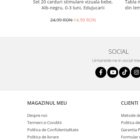
Tabla m
Set 20 carduri stimulare vizuala bebe,
din lem
Alb-negru, 0-3 luni, EduJucarii
multi
24,99 RON
14,99 RON
SOCIAL
Urmareste-ne in social me
MAGAZINUL MEU
CLIENTI
Despre noi
Metode de
Termeni si Conditii
Politica d
Politica de Confidentialitate
Garantia 
Politica de livrare
Formular 