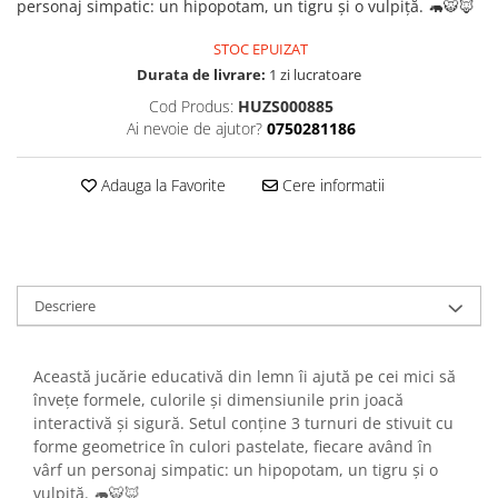
personaj simpatic: un hipopotam, un tigru și o vulpiță. 🦛🐯🦊
STOC EPUIZAT
Durata de livrare:
1 zi lucratoare
Cod Produs:
HUZS000885
Ai nevoie de ajutor?
0750281186
Adauga la Favorite
Cere informatii
Descriere
Această jucărie educativă din lemn îi ajută pe cei mici să
învețe formele, culorile și dimensiunile prin joacă
interactivă și sigură. Setul conține 3 turnuri de stivuit cu
forme geometrice în culori pastelate, fiecare având în
vârf un personaj simpatic: un hipopotam, un tigru și o
vulpiță. 🦛🐯🦊