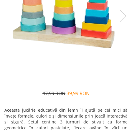
Alfabet si matematica
Seria Lectia de sanatate
Jocuri de memorie si inteligenta
Editura Litera
Editura Galaxia Copiilor
Colectia PIXI
Pisicile Războinice
Colectia Pia Papadia
Colectia Micul Paianjen Firicel
Atlase Enciclopedii
Marea carte
47,99 RON
39,99 RON
Această jucărie educativă din lemn îi ajută pe cei mici să
învețe formele, culorile și dimensiunile prin joacă interactivă
și sigură. Setul conține 3 turnuri de stivuit cu forme
geometrice în culori pastelate, fiecare având în vârf un