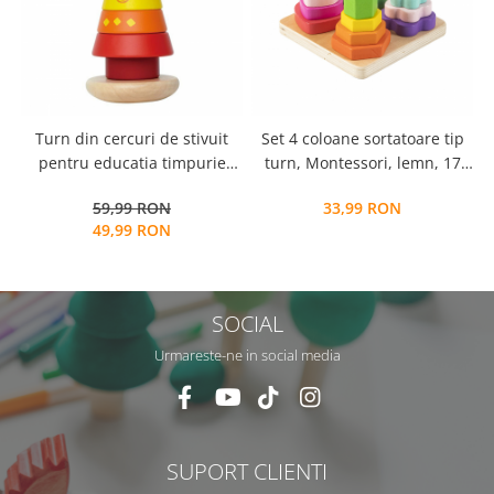
Turn din cercuri de stivuit
Set 4 coloane sortatoare tip
pentru educatia timpurie
turn, Montessori, lemn, 17
montessori, lemn, Clovn, 18
piese, Montessori, 3 ani+,
59,99 RON
33,99 RON
cm, 3 ani
EduJucarii
49,99 RON
SOCIAL
Urmareste-ne in social media
SUPORT CLIENTI