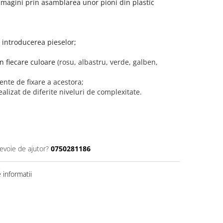
 imagini prin asamblarea unor pioni din plastic
u introducerea pieselor;
in fiecare culoare
(rosu, albastru, verde, galben,
mente de fixare a acestora;
ealizat
de diferite niveluri de complexitate.
nevoie de ajutor?
0750281186
informatii