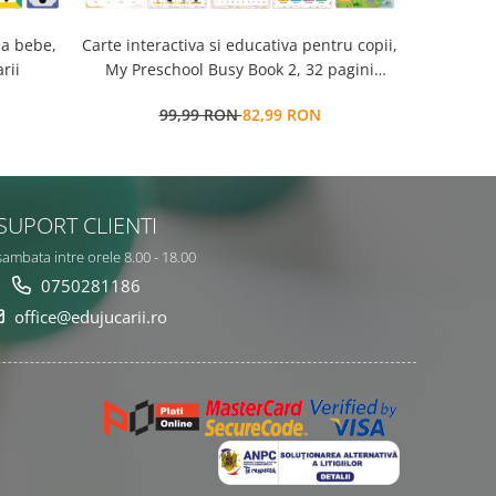
la bebe,
Carte interactiva si educativa pentru copii,
Cub Montessori 14 
rii
My Preschool Busy Book 2, 32 pagini
senzorial
activitati multiple, stickere
99,99 RON
82,99 RON
7
repozitionabile, Limba Engleza, 3 ani+,
EduJucarii
SUPORT CLIENTI
sambata intre orele 8.00 - 18.00
0750281186
office@edujucarii.ro