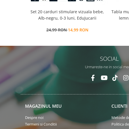
Set 20 carduri stimulare vizuala bebe,
Tabla mu
Alb-negru, 0-3 luni, EduJucarii
lemn,
multi
24,99 RON
14,99 RON
SOCIAL
Urmareste-ne in social me
MAGAZINUL MEU
CLIENTI
Despre noi
Metode de
Termeni si Conditii
Politica d