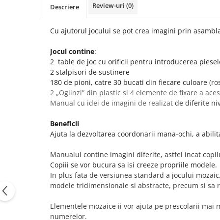
Review-uri
(0)
Descriere
Cu ajutorul jocului se pot crea imagini prin asambla
Jocul contine
:
2 table de joc cu orificii pentru introducerea piesel
2 stalpisori de sustinere
180 de pioni, catre 30 bucati din fiecare culoare
(ro
2 „Oglinzi” din plastic si 4 elemente de fixare a aces
Manual cu idei de imagini de realizat
de diferite ni
Beneficii
Ajuta la dezvoltarea coordonarii mana-ochi, a abilita
Manualul contine imagini diferite, astfel incat copil
Copiii se vor bucura sa isi creeze propriile modele.
In plus fata de versiunea standard a jocului mozaic
modele tridimensionale si abstracte, precum si sa re
Elementele mozaice ii vor ajuta pe prescolarii mai m
numerelor.