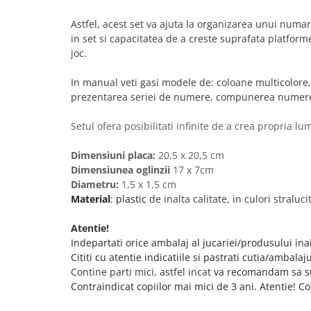
Astfel, acest set va ajuta la organizarea unui numar
in set si capacitatea de a creste suprafata platform
joc.
In manual veti gasi modele de:
coloane multicolore
prezentarea seriei de numere, compunerea numere
Setul ofera posibilitati infinite de a crea propria lu
Dimensiuni placa:
20,5 x 20,5 cm
Dimensiunea oglinzii
17 x 7cm
Diametru:
1,5 x 1,5 cm
Material
: plastic
de inalta calitate, in culori straluc
Atentie!
Indepartati orice ambalaj al jucariei/produsului inai
Cititi cu atentie indicatiile si pastrati cutia/ambalaj
Contine parti mici, astfel incat
va recomandam sa sup
Contraindicat copiilor mai mici de 3 ani. Atentie! Co