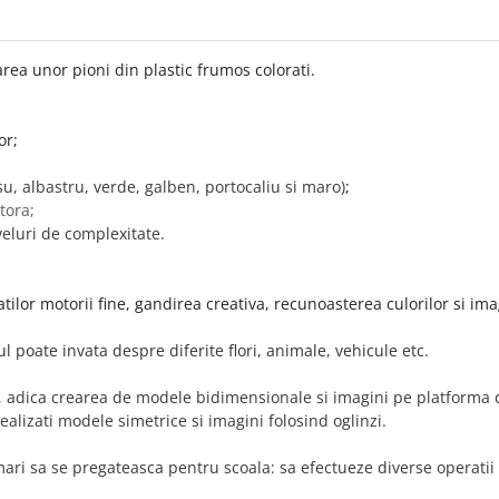
rea unor pioni din plastic frumos colorati.
or;
su, albastru, verde, galben, portocaliu si maro)
;
tora;
veluri de complexitate.
tilor motorii fine, gandirea creativa, recunoasterea culorilor si ima
ul poate invata despre diferite flori, animale, vehicule etc.
, adica crearea de modele bidimensionale si imagini pe platforma d
alizati modele simetrice si imagini folosind oglinzi.
ari sa se pregateasca pentru scoala: sa efectueze diverse operatii d