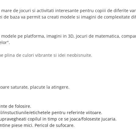
 mare de jocuri si activitati interesante pentru copiii de diferite 
ei de baza va permit sa creati modele si imagini de complexitate dif
, modele pe platforma, imagini in 3D
,
jocuri de matematica
,
compar
lor".
me plina de culori vibrante si idei neobisnuite.
itoare saturate, placute la atingere
.
nte de folosire.
ul/instuctiunile/etichetele pentru referinte viitoare.
ravegheati copilul in timp ce se joaca/foloseste jucaria.
ntine piese mici. Pericol de sufocare.