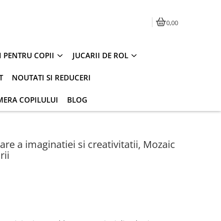
0,00
I PENTRU COPII
JUCARII DE ROL
T
NOUTATI SI REDUCERI
MERA COPILULUI
BLOG
re a imaginatiei si creativitatii, Mozaic
rii