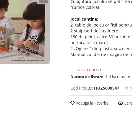
Cu ajutorul jocului se pot crea
frumos colorati.
Jocul contine
:
2 table de joc cu orificii pentr
2 stalpisori de sustinere
180 de pioni, catre 30 bucati d
portocaliu si maro)
;
2 „Oglinzi” din plastic si 4 ele
Manual cu idei de imagini de r
STOC EPUIZAT
Durata de livrare:
1 zi lucratoare
Cod Produs:
HUZS000547
Ai 
Adauga la Favorite
Cere 