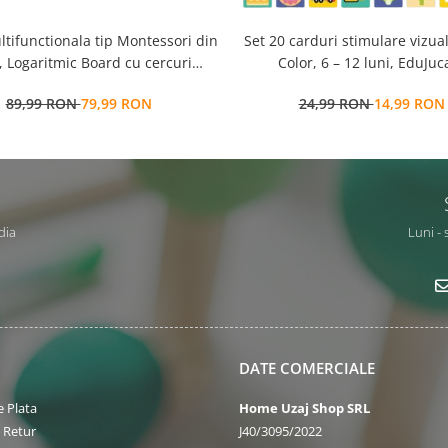
ltifunctionala tip Montessori din
Set 20 carduri stimulare vizua
 Logaritmic Board cu cercuri
Color, 6 – 12 luni, EduJuca
colore pt cantitate, numere si
89,99 RON
79,99 RON
24,99 RON
14,99 RON
operatiuni matematice
dia
Luni - 
DATE COMERCIALE
 Plata
Home Uzaj Shop SRL
e Retur
J40/3095/2022