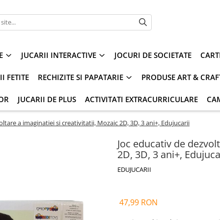
E
JUCARII INTERACTIVE
JOCURI DE SOCIETATE
CART
I FETITE
RECHIZITE SI PAPATARIE
PRODUSE ART & CRAF
IOR
JUCARII DE PLUS
ACTIVITATI EXTRACURRICULARE
CA
tare a imaginatiei si creativitatii, Mozaic 2D, 3D, 3 ani+, Edujucarii
Joc educativ de dezvolta
2D, 3D, 3 ani+, Edujuca
EDUJUCARII
47,99 RON