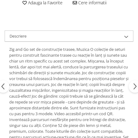
Adauga la Favorite
Cere informatii
Descriere
Zig and Go set de construcție trasee, Muzica O colecție de seturi
pentru construit fascinante trasee cu reacție în lanț și sunete sau
chiar un ritm specific cu acest set complex. Mișcarea, la început
lentă, dar apoi tot mai alertă, conduce la parcurgerea traseului cu
schimbări de direcții și sunete muzicale. Joc de construcție: copiii
vor trebui să folosească îndemânarea pentru poziționa pieselor și
creaurea unui parcurs. Joc de reacție în lanț: copiii învață despre
cauzalitatea mișcărilor, ingeniozitatea și magia reacțiilor în lanț,
cauză-efect! Joc de gândire: copiii trebuie să se gândească la cât
de repede se vor mișca piesele - care depinde de greutate - și să
aproximeze distanțele dintre ele. Sunt furnizate instrucțiuni pas
cu pas pentru 3 modele. Video accesibil printr-un cod QR.
Inventează parcursuri nesfârșite pentru ore întregi de distracție,
singur sau cu alții. Conține 52 de piese din lemn și metal,
premium, colorate. Toate kiturile din colecție sunt compatibile,
pentru parcursuri acțiune-reacțiune din ce în ce mai inventive. Set