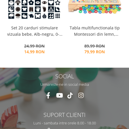
Tabla multifunctionala tip
Set 20 carduri stimulare
Montessori din lemn,
vizuala bebe, Alb-negru, 0-3
Logaritmic Board cu cercuri
luni, EduJucarii
89,99 RON
24,99 RON
multicolore pt cantitate,
79,99 RON
14,99 RON
numere si operatiuni
matematice
SOCIAL
Urmareste-ne in social media
SUPORT CLIENTI
Luni - sambata intre orele 8.00 - 18.00