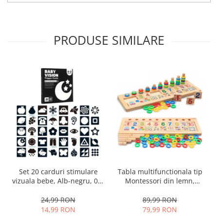
PRODUSE SIMILARE
Set 20 carduri stimulare
Tabla multifunctionala tip
vizuala bebe, Alb-negru, 0-3
Montessori din lemn,
luni, EduJucarii
Logaritmic Board cu cercuri
multicolore pt cantitate,
24,99 RON
89,99 RON
numere si operatiuni
14,99 RON
79,99 RON
matematice