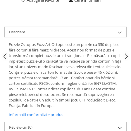
Adauga la Favorite
Cere informatii
Descriere
Puzzle Octopus Puzz’Art Octopus este un puzzle cu 350 de piese
fără colțuri și fără margini drepte. Acest nou format de puzzle
transformă complet puzzle-urile tradiționale. Pe măsură ce copiii
împletesc puzzle-ul o caracatiță va începe să prindă contur în fața
lor, si un univers marin fascinant se va releva din tentaculele sale.
Conține: puzzle din carton format din 350 de piese (46 x 62 cm),
poster. Vârsta recomandată: +7 ani. Confecționat din hârtie și
carton certificate FSC®, conform reglementărilor EN71&ASTM.
AVERTISMENT: Contraindicat copiilor sub 3 ani! Poate conține
piese mici, pericol de sufocare. Se recomandă supravegherea
copilului de către un adult în timpul jocului. Producător: Djeco,
Franța. Fabricat în Europa.
Informatii conformitate produs
Review-uri
(0)