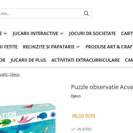
E
JUCARII INTERACTIVE
JOCURI DE SOCIETATE
CART
I FETITE
RECHIZITE SI PAPATARIE
PRODUSE ART & CRAF
IOR
JUCARII DE PLUS
ACTIVITATI EXTRACURRICULARE
CA
vatic, Djeco
Puzzle observatie Acva
Djeco
86,00 RON
IN STOC