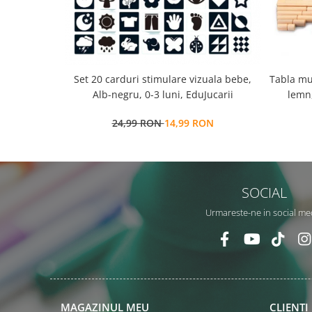
Set 20 carduri stimulare vizuala bebe,
Tabla mu
Alb-negru, 0-3 luni, EduJucarii
lemn,
multi
24,99 RON
14,99 RON
SOCIAL
Urmareste-ne in social me
MAGAZINUL MEU
CLIENTI