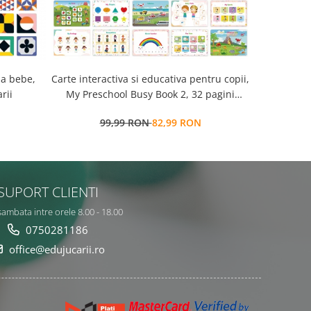
la bebe,
Carte interactiva si educativa pentru copii,
Cub Montessori 14 
rii
My Preschool Busy Book 2, 32 pagini
senzorial
activitati multiple, stickere
99,99 RON
82,99 RON
7
repozitionabile, Limba Engleza, 3 ani+,
EduJucarii
SUPORT CLIENTI
sambata intre orele 8.00 - 18.00
0750281186
office@edujucarii.ro