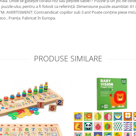
nală. Unde se găsește coralul roz sau peștele sabie?? Puzzle și un joc de obse
puzzle-ului, pentru a fi folosit ca referință. Dimensiune puzzle asamblat: 61
M. AVERTISMENT: Contraindicat copiilor sub 3 ani! Poate conține piese mici
eco , Franța. Fabricat în Europa.
PRODUSE SIMILARE