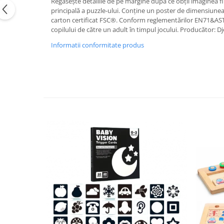
Regăsește detaliile de pe margine după ce obții imaginea fi
principală a puzzle-ului. Conține un poster de dimensiunea 
carton certificat FSC®. Conform reglementărilor EN71&AST
copilului de către un adult în timpul jocului. Producător: Dj
Informatii conformitate produs