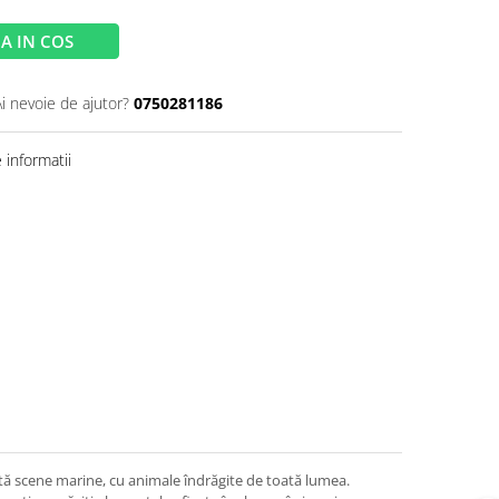
A IN COS
Ai nevoie de ajutor?
0750281186
informatii
tă scene marine, cu animale îndrăgite de toată lumea.