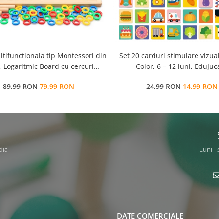
ltifunctionala tip Montessori din
Set 20 carduri stimulare vizua
 Logaritmic Board cu cercuri
Color, 6 – 12 luni, EduJuca
colore pt cantitate, numere si
89,99 RON
79,99 RON
24,99 RON
14,99 RON
operatiuni matematice
dia
Luni - 
DATE COMERCIALE