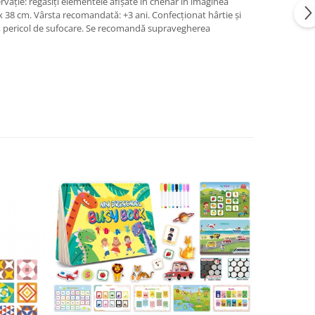
rvație: regăsiți elementele afișate în chenar în imaginea
 x 38 cm. Vârsta recomandată: +3 ani. Confecționat hârtie și
, pericol de sufocare. Se recomandă supravegherea