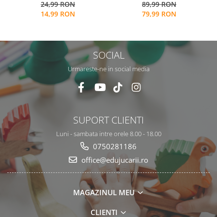
89,99 RON
24,99 RON
multicolore pt cantitate,
79,99 RON
14,99 RON
numere si operatiuni
matematice
SOCIAL
Urmareste-ne in social media
SUPORT CLIENTI
Luni - sambata intre orele 8.00 - 18.00
0750281186
office@edujucarii.ro
MAGAZINUL MEU
CLIENTI