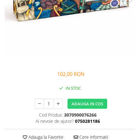
Alfabet si matematica
Seria Lectia de sanatate
Jocuri de memorie si inteligenta
Editura Litera
Editura Galaxia Copiilor
Colectia PIXI
Pisicile Războinice
Colectia Pia Papadia
Colectia Micul Paianjen Firicel
Atlase Enciclopedii
102,00 RON
Marea carte
IN STOC
ADAUGA IN COS
Cod Produs:
3070900076266
Ai nevoie de ajutor?
0750281186
Adauga la Favorite
Cere informatii