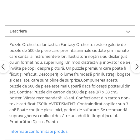
Descriere
Puzzle Orchestra fantastica Fantasy Orchestra este o galerie de
puzzle de 500 de piese care prezintă animale ciudate și minunate
care cântă la instrumentele lor. Ilustratorii noștri s-au dezlănțuit
cu un format nou, super lung! Un mod distractiv și inovator de a-i
învăța pe copii despre pictură. Un puzzle premium care poate fi
făcut și refăcut. Descoperiți o lume frumoasă prin ilustrații bogate
și detaliate, care sunt pline de surprize.Compunerea acestui
puzzle de 500 de piese este mai ușoară dacă folosești posterul din
set. Contine: Puzzle din carton de 500 de piese (97 x 33 cm),
poster. Vârsta recomandată: +8 ani. Confecționat din carton non-
toxic certificat FSC®. AVERTISMENT: Contraindicat copiilor sub 3
ani! Poate conține piese mici, pericol de sufocare. Se recomandă
supravegherea copilului de către un adult în timpul jocului.
Producător: Djeco , Franța
Informatii conformitate produs