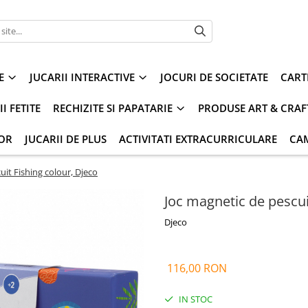
E
JUCARII INTERACTIVE
JOCURI DE SOCIETATE
CART
I FETITE
RECHIZITE SI PAPATARIE
PRODUSE ART & CRAF
IOR
JUCARII DE PLUS
ACTIVITATI EXTRACURRICULARE
CA
uit Fishing colour, Djeco
Joc magnetic de pescui
Djeco
116,00 RON
IN STOC