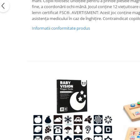
mării. Copiii folosesc undițele pentru a prinde piesele magn
fine, a coordonării ochi-mână. Jocul conține 12 vieţuitoare 
lemn certificat FSC®. AVERTISMENT: Acest joc conține magne
asistența medicului în caz de înghițire. Contraindicat copii
Informatii conformitate produs