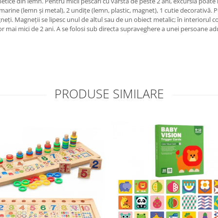
etice din lemn. Pentru micii pescari cu vârsta de peste 2 ani, excursia poate 
marine (lemn și metal), 2 undițe (lemn, plastic, magnet), 1 cutie decorativă. P
ți. Magneții se lipesc unul de altul sau de un obiect metalic; în interiorul
lor mai mici de 2 ani. A se folosi sub directa supraveghere a unei persoane ad
PRODUSE SIMILARE