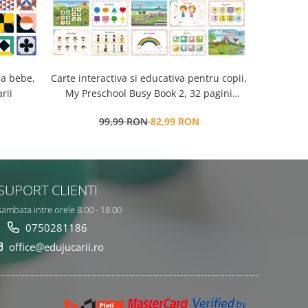
la bebe,
Carte interactiva si educativa pentru copii,
Cub Montessori 14 
rii
My Preschool Busy Book 2, 32 pagini
senzorial
activitati multiple, stickere
99,99 RON
82,99 RON
7
repozitionabile, Limba Engleza, 3 ani+,
EduJucarii
SUPORT CLIENTI
sambata intre orele 8.00 - 18.00
0750281186
office@edujucarii.ro