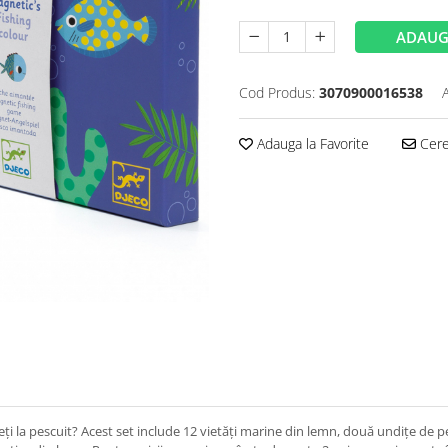
ADAUG
Cod Produs:
3070900016538
Adauga la Favorite
Cere 
eți la pescuit? Acest set include 12 vietăți marine din lemn, două undițe de p