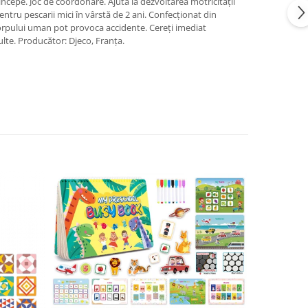
începe. Joc de coordonare. Ajută la dezvoltarea motricităţii
entru pescarii mici în vârstă de 2 ani. Confecționat din
 corpului uman pot provoca accidente. Cereți imediat
ulte. Producător: Djeco, Franţa.