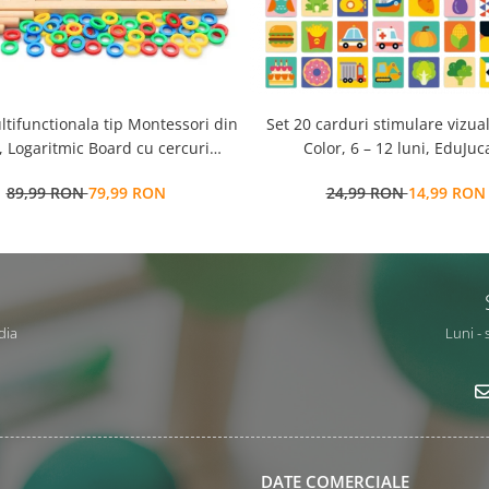
ltifunctionala tip Montessori din
Set 20 carduri stimulare vizua
 Logaritmic Board cu cercuri
Color, 6 – 12 luni, EduJuca
colore pt cantitate, numere si
89,99 RON
79,99 RON
24,99 RON
14,99 RON
operatiuni matematice
dia
Luni - 
DATE COMERCIALE