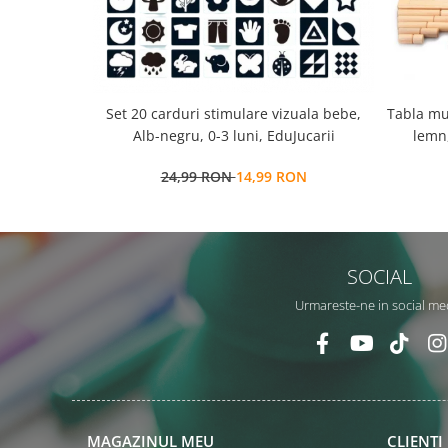
Set 20 carduri stimulare vizuala bebe,
Tabla mu
Alb-negru, 0-3 luni, EduJucarii
lemn,
multi
24,99 RON
14,99 RON
SOCIAL
Urmareste-ne in social me
MAGAZINUL MEU
CLIENTI