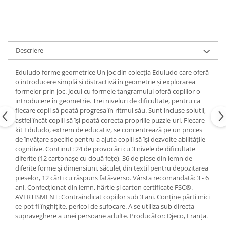
Descriere
Eduludo forme geometrice Un joc din colecția Eduludo care oferă
o introducere simplă și distractivă în geometrie și explorarea
formelor prin joc. Jocul cu formele tangramului oferă copiilor o
introducere în geometrie. Trei niveluri de dificultate, pentru ca
fiecare copil să poată progresa în ritmul său. Sunt incluse soluții,
astfel încât copiii să își poată corecta propriile puzzle-uri. Fiecare
kit Eduludo, extrem de educativ, se concentrează pe un proces
de învățare specific pentru a ajuta copiii să își dezvolte abilitățile
cognitive. Conținut: 24 de provocări cu 3 nivele de dificultate
diferite (12 cartonașe cu două fețe), 36 de piese din lemn de
diferite forme și dimensiuni, săculeț din textil pentru depozitarea
pieselor, 12 cărți cu răspuns față-verso. Vârsta recomandată: 3 - 6
ani. Confecționat din lemn, hârtie și carton certificate FSC®.
AVERTISMENT: Contraindicat copiilor sub 3 ani. Conține părti mici
ce pot fi înghițite, pericol de sufocare. A se utiliza sub directa
supraveghere a unei persoane adulte. Producător: Djeco, Franţa.