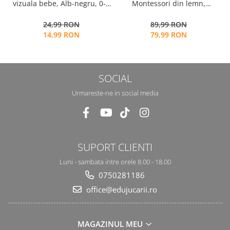
Montessori din lemn,
vizuala bebe, Alb-negru, 0-3
Logaritmic Board cu cercuri
luni, EduJucarii
89,99 RON
24,99 RON
multicolore pt cantitate,
79,99 RON
14,99 RON
numere si operatiuni
matematice
SOCIAL
Urmareste-ne in social media
SUPORT CLIENTI
Luni - sambata intre orele 8.00 - 18.00
0750281186
office@edujucarii.ro
MAGAZINUL MEU