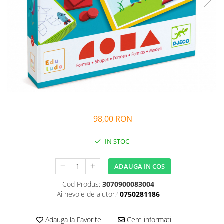
Alfabet si matematica
Seria Lectia de sanatate
Jocuri de memorie si inteligenta
Editura Litera
Editura Galaxia Copiilor
Colectia PIXI
Pisicile Războinice
Colectia Pia Papadia
Colectia Micul Paianjen Firicel
Atlase Enciclopedii
98,00 RON
Marea carte
IN STOC
ADAUGA IN COS
Cod Produs:
3070900083004
Ai nevoie de ajutor?
0750281186
Adauga la Favorite
Cere informatii