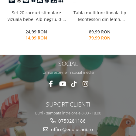
Tabla multifunctionala tip
Set 20 carduri stimulare
Montessori din lemn,
vizuala bebe, Alb-negru, 0-3
Logaritmic Board cu cercuri
luni, EduJucarii
89,99 RON
24,99 RON
multicolore pt cantitate,
79,99 RON
14,99 RON
numere si operatiuni
matematice
SOCIAL
Urmareste-ne in social media
SUPORT CLIENTI
Luni - sambata intre orele 8.00 - 18.00
0750281186
office@edujucarii.ro