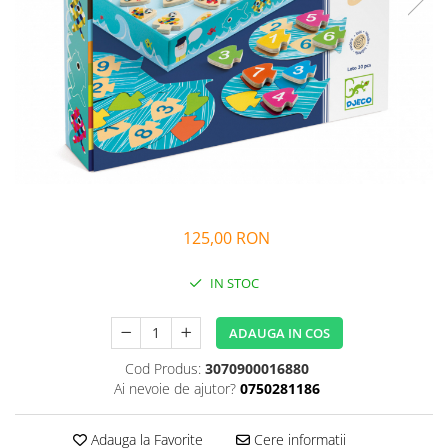
Alfabet si matematica
Seria Lectia de sanatate
Jocuri de memorie si inteligenta
Editura Litera
Editura Galaxia Copiilor
Colectia PIXI
Pisicile Războinice
Colectia Pia Papadia
Colectia Micul Paianjen Firicel
Atlase Enciclopedii
125,00 RON
Marea carte
IN STOC
ADAUGA IN COS
Cod Produs:
3070900016880
Ai nevoie de ajutor?
0750281186
Adauga la Favorite
Cere informatii