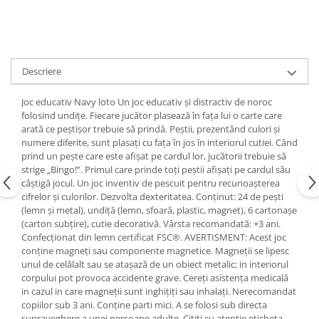
Descriere
Joc educativ Navy loto Un joc educativ și distractiv de noroc
folosind undițe. Fiecare jucător plasează în fața lui o carte care
arată ce peștișor trebuie să prindă. Peștii, prezentând culori și
numere diferite, sunt plasați cu fața în jos în interiorul cutiei. Când
prind un pește care este afișat pe cardul lor, jucătorii trebuie să
strige „Bingo!”. Primul care prinde toți peștii afișați pe cardul său
câștigă jocul. Un joc inventiv de pescuit pentru recunoașterea
cifrelor și culorilor. Dezvolta dexteritatea. Conținut: 24 de pești
(lemn și metal), undiță (lemn, sfoară, plastic, magnet), 6 cartonașe
(carton subțire), cutie decorativă. Vârsta recomandată: +3 ani.
Confecționat din lemn certificat FSC®. AVERTISMENT: Acest joc
conține magneți sau componente magnetice. Magneții se lipesc
unul de celălalt sau se atașază de un obiect metalic; in interiorul
corpului pot provoca accidente grave. Cereți asistența medicală
in cazul in care magneții sunt inghițiți sau inhalați. Nerecomandat
copiilor sub 3 ani. Conține parti mici. A se folosi sub directa
supraveghere a unei persoane adulte. Citiți cu atenție eticheta