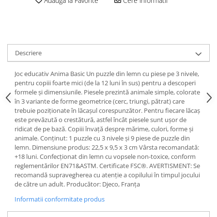
Adauga la Favorite
Cere informatii
Descriere
Joc educativ Anima Basic Un puzzle din lemn cu piese pe 3 nivele,
pentru copiii foarte mici (de la 12 luni în sus) pentru a descoperi
formele și dimensiunile. Piesele prezintă animale simple, colorate
în 3 variante de forme geometrice (cerc, triungi, pătrat) care
trebuie poziționate în lăcașul corespunzător. Pentru fiecare lăcaș
este prevăzută o crestătură, astfel încât piesele sunt ușor de
ridicat de pe bază. Copiii învață despre mărime, culori, forme și
animale. Conținut: 1 puzzle cu 3 nivele și 9 piese de puzzle din
lemn. Dimensiune produs: 22,5 x 9,5 x 3 cm Vârsta recomandată:
+18 luni. Confecționat din lemn cu vopsele non-toxice, conform
reglementărilor EN71&ASTM. Certificate FSC®. AVERTISMENT: Se
recomandă supravegherea cu atenție a copilului în timpul jocului
de către un adult. Producător: Djeco, Franța
Informatii conformitate produs