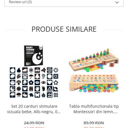
Review-uri
(0)
PRODUSE SIMILARE
Set 20 carduri stimulare
Tabla multifunctionala tip
vizuala bebe, Alb-negru, 0-3
Montessori din lemn,
luni, EduJucarii
Logaritmic Board cu cercuri
multicolore pt cantitate,
24,99 RON
89,99 RON
numere si operatiuni