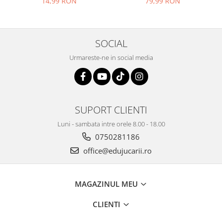
14,99 RON
79,99 RON
matematice
SOCIAL
Urmareste-ne in social media
SUPORT CLIENTI
Luni - sambata intre orele 8.00 - 18.00
0750281186
office@edujucarii.ro
MAGAZINUL MEU
CLIENTI