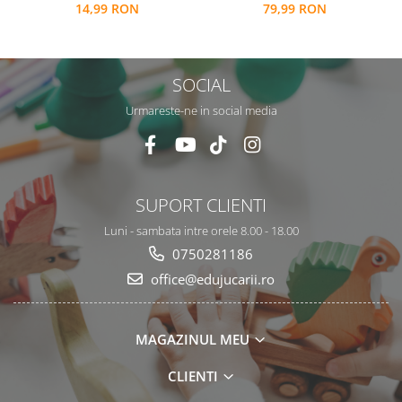
79,99 RON
14,99 RON
numere si operatiuni
matematice
SOCIAL
Urmareste-ne in social media
SUPORT CLIENTI
Luni - sambata intre orele 8.00 - 18.00
0750281186
office@edujucarii.ro
MAGAZINUL MEU
CLIENTI