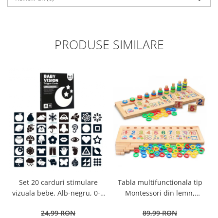
PRODUSE SIMILARE
Tabla multifunctionala tip
Set 20 carduri stimulare
Montessori din lemn,
vizuala bebe, Alb-negru, 0-3
Logaritmic Board cu cercuri
luni, EduJucarii
89,99 RON
24,99 RON
multicolore pt cantitate,