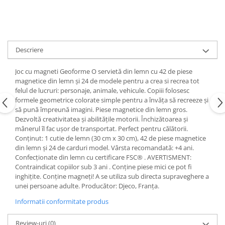
Descriere
Joc cu magneti Geoforme O servietă din lemn cu 42 de piese
magnetice din lemn și 24 de modele pentru a crea si recrea tot
felul de lucruri: personaje, animale, vehicule. Copiii folosesc
formele geometrice colorate simple pentru a învăța să recreeze și
să pună împreună imagini. Piese magnetice din lemn gros.
Dezvoltă creativitatea și abilitățile motorii. Închizătoarea și
mânerul îl fac ușor de transportat. Perfect pentru călătorii.
Conținut: 1 cutie de lemn (30 cm x 30 cm), 42 de piese magnetice
din lemn și 24 de carduri model. Vârsta recomandată: +4 ani.
Confecționate din lemn cu certificare FSC® . AVERTISMENT:
Contraindicat copiilor sub 3 ani . Conține piese mici ce pot fi
inghițite. Conține magneți! A se utiliza sub directa supraveghere a
unei persoane adulte. Producător: Djeco, Franţa.
Informatii conformitate produs
Review-uri
(0)