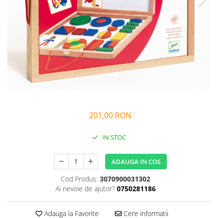
Alfabet si matematica
Seria Lectia de sanatate
Jocuri de memorie si inteligenta
Editura Litera
Editura Galaxia Copiilor
Colectia PIXI
Pisicile Războinice
Colectia Pia Papadia
Colectia Micul Paianjen Firicel
Atlase Enciclopedii
201,00 RON
Marea carte
IN STOC
ADAUGA IN COS
Cod Produs:
3070900031302
Ai nevoie de ajutor?
0750281186
Adauga la Favorite
Cere informatii