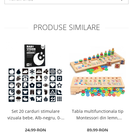
PRODUSE SIMILARE
Tabla multifunctionala tip
Set 20 carduri stimulare
Montessori din lemn,
vizuala bebe, Alb-negru, 0-3
Logaritmic Board cu cercuri
luni, EduJucarii
89,99 RON
24,99 RON
multicolore pt cantitate,