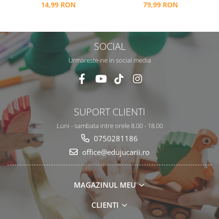
79,99 RON
14,99 RON
numere si operatiuni
matematice
SOCIAL
Urmareste-ne in social media
SUPORT CLIENTI
Luni - sambata intre orele 8.00 - 18.00
0750281186
office@edujucarii.ro
MAGAZINUL MEU
CLIENTI