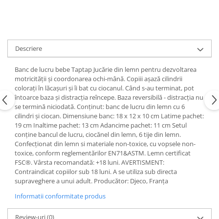
Descriere
Banc de lucru bebe Taptap Jucărie din lemn pentru dezvoltarea
motricității și coordonarea ochi-mână. Copiii așază cilindrii
colorați în lăcașuri și îi bat cu ciocanul. Când s-au terminat, pot
întoarce baza și distracția reîncepe. Baza reversibilă - distracția nu
se termină niciodată. Conținut: banc de lucru din lemn cu 6
cilindri și ciocan. Dimensiune banc: 18 x 12 x 10 cm Latime pachet:
19 cm Inaltime pachet: 13 cm Adancime pachet: 11 cm Setul
conține bancul de lucru, ciocănel din lemn, 6 tije din lemn.
Confecționat din lemn si materiale non-toxice, cu vopsele non-
toxice, conform reglementărilor EN71&ASTM. Lemn certificat
FSC®. Vârsta recomandată: +18 luni. AVERTISMENT:
Contraindicat copiilor sub 18 luni. A se utiliza sub directa
supraveghere a unui adult. Producător: Djeco, Franța
Informatii conformitate produs
Review-uri
(0)