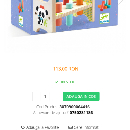
Alfabet si matematica
Seria Lectia de sanatate
Jocuri de memorie si inteligenta
Editura Litera
Editura Galaxia Copiilor
Colectia PIXI
Pisicile Războinice
Colectia Pia Papadia
Colectia Micul Paianjen Firicel
Atlase Enciclopedii
113,00 RON
Marea carte
IN STOC
ADAUGA IN COS
Cod Produs:
3070900064416
Ai nevoie de ajutor?
0750281186
Adauga la Favorite
Cere informatii