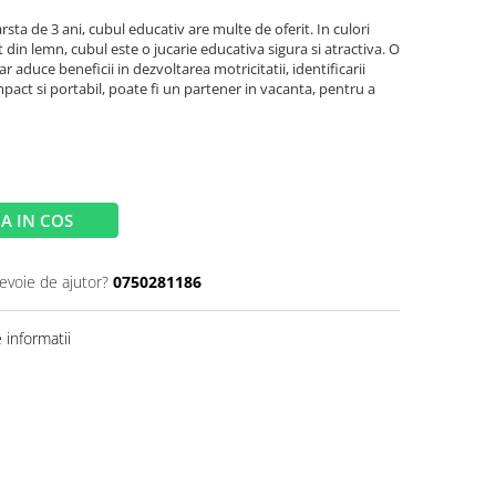
rsta de 3 ani, cubul educativ are multe de oferit. In culori
 din lemn, cubul este o jucarie educativa sigura si atractiva. O
r aduce beneficii in dezvoltarea motricitatii, identificarii
ompact si portabil, poate fi un partener in vacanta, pentru a
A IN COS
nevoie de ajutor?
0750281186
informatii