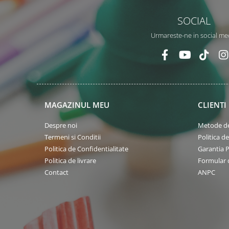
SOCIAL
Urmareste-ne in social me
MAGAZINUL MEU
CLIENTI
Despre noi
Metode de
Termeni si Conditii
Politica d
Politica de Confidentialitate
Garantia 
Politica de livrare
Formular 
Contact
ANPC