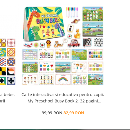
la bebe,
Carte interactiva si educativa pentru copii,
Cub Montessori 14 
rii
My Preschool Busy Book 2, 32 pagini
senzorial
activitati multiple, stickere
99,99 RON
82,99 RON
7
repozitionabile, Limba Engleza, 3 ani+,
EduJucarii