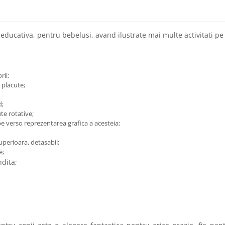
educativa, pentru bebelusi, avand ilustrate mai multe activitati pe 
rii;
 placute;
d;
te rotative;
, pe verso reprezentarea grafica a acesteia;
superioara, detasabil;
e;
ndita;