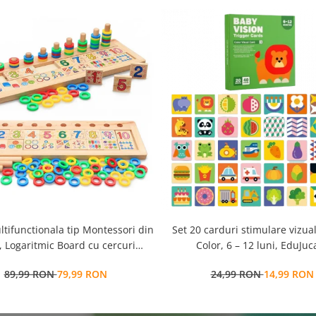
ltifunctionala tip Montessori din
Set 20 carduri stimulare vizua
 Logaritmic Board cu cercuri
Color, 6 – 12 luni, EduJuca
colore pt cantitate, numere si
89,99 RON
79,99 RON
24,99 RON
14,99 RON
operatiuni matematice