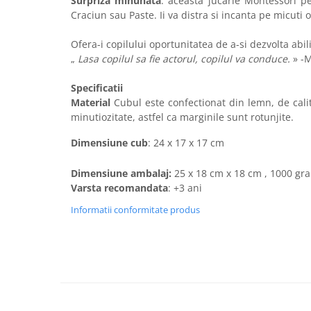
Surpriza minunata
: aceasta jucarie Montessori pe
Craciun sau Paste. Ii va distra si incanta pe micuti o
Ofera-i copilului oportunitatea de a-si dezvolta abili
„
Lasa copilul sa fie actorul, copilul va conduce.
» -
Specificatii
Material
Cubul este confectionat din lemn, de calit
minutiozitate, astfel ca marginile sunt rotunjite.
Dimensiune cub
: 24 x 17 x 17 cm
Dimensiune ambalaj:
25
x 18 cm x 18 cm , 1000 gr
Varsta recomandata
:
+3 ani
Informatii conformitate produs