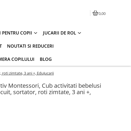
0,00
I PENTRU COPII
JUCARII DE ROL
T
NOUTATI SI REDUCERI
MERA COPILULUI
BLOG
 roti zimtate, 3 ani +, EduJucarii
iv Montessori, Cub activitati bebelusi
scuit, sortator, roti zimtate, 3 ani +,