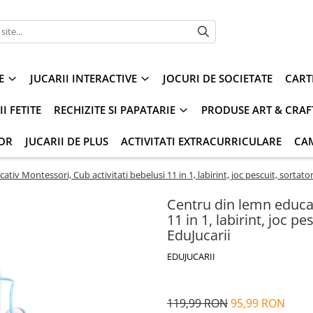
E
JUCARII INTERACTIVE
JOCURI DE SOCIETATE
CART
I FETITE
RECHIZITE SI PAPATARIE
PRODUSE ART & CRAF
IOR
JUCARII DE PLUS
ACTIVITATI EXTRACURRICULARE
CA
iv Montessori, Cub activitati bebelusi 11 in 1, labirint, joc pescuit, sortator,
Centru din lemn educat
11 in 1, labirint, joc pe
EduJucarii
EDUJUCARII
119,99 RON
95,99 RON