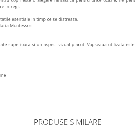
ntru copii este o alegere fantastica pentru orice ocazie, fie pe
re intregi.
tatile esentiale in timp ce se distreaza.
Maria Montessori
ate superioara si un aspect vizual placut. Vopseaua utilizata este
ame
PRODUSE SIMILARE