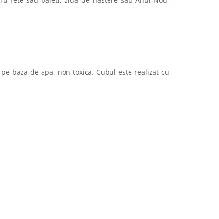
ntru fete sau baieti, ziua de nastere sau Anul Nou,
 pe baza de apa, non-toxica. Cubul este realizat cu