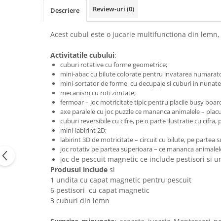
Review-uri
(0)
Descriere
Acest cubul este o jucarie multifunctiona din lemn, 
Activitatile cubului
:
cuburi rotative cu forme geometrice;
mini-abac cu bilute colorate pentru invatarea numarato
mini-sortator de forme, cu decupaje si cuburi in nunate
mecanism cu roti zimtate;
fermoar – joc motricitate tipic pentru placile busy boar
axe paralele cu joc puzzle ce mananca animalele – placu
cuburi reversibile cu cifre, pe o parte ilustratie cu cifra
mini-labirint 2D;
labirint 3D de motricitate – circuit cu bilute, pe partea 
joc rotativ pe partea superioara – ce mananca animalel
c de pescuit magnetic ce include pestisori si u
jo
Produsul include
si
1 undita cu capat magnetic pentru pescuit
6 pestisori cu capat magnetic
3 cuburi din lemn