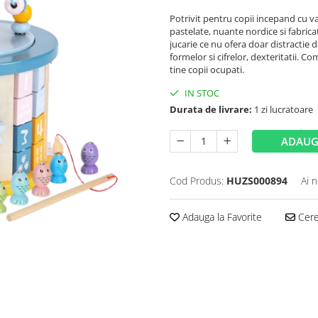
Potrivit pentru copii incepand cu va
pastelate, nuante nordice si fabricat
jucarie ce nu ofera doar distractie da
formelor si cifrelor, dexteritatii. C
tine copii ocupati.
IN STOC
Durata de livrare:
1 zi lucratoare
ADAUG
Cod Produs:
HUZS000894
Ai 
Adauga la Favorite
Cere 