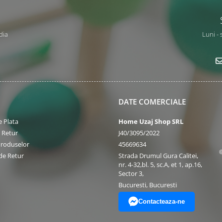
dia
Luni - 
DATE COMERCIALE
 Plata
Home Uzaj Shop SRL
e Retur
J40/3095/2022
Produselor
45669634
de Retur
Strada Drumul Gura Calitei,
nr. 4-32,bl. 5, sc.A, et 1, ap.16,
Sector 3,
Bucuresti, Bucuresti
Contacteaza-ne