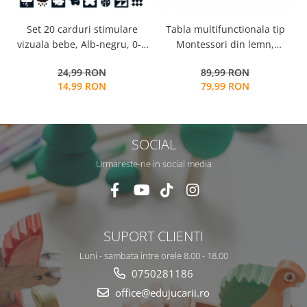
Tabla multifunctionala tip
Set 20 carduri stimulare
Montessori din lemn,
vizuala bebe, Alb-negru, 0-3
Logaritmic Board cu cercuri
luni, EduJucarii
89,99 RON
24,99 RON
multicolore pt cantitate,
79,99 RON
14,99 RON
numere si operatiuni
matematice
SOCIAL
Urmareste-ne in social media
SUPORT CLIENTI
Luni - sambata intre orele 8.00 - 18.00
0750281186
office@edujucarii.ro