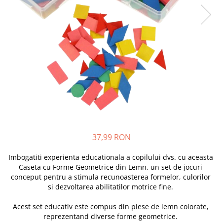
Alfabet si matematica
Seria Lectia de sanatate
Jocuri de memorie si inteligenta
Editura Litera
Editura Galaxia Copiilor
Colectia PIXI
Pisicile Războinice
Colectia Pia Papadia
Colectia Micul Paianjen Firicel
Atlase Enciclopedii
Marea carte
37,99 RON
Imbogatiti experienta educationala a copilului dvs. cu aceasta
Caseta cu Forme Geometrice din Lemn, un set de jocuri
conceput pentru a stimula recunoasterea formelor, culorilor
si dezvoltarea abilitatilor motrice fine.
Acest set educativ este compus din piese de lemn colorate,
reprezentand diverse forme geometrice.