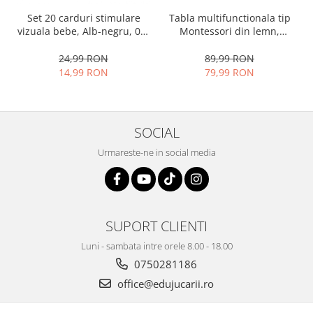
Set 20 carduri stimulare
Tabla multifunctionala tip
vizuala bebe, Alb-negru, 0-3
Montessori din lemn,
luni, EduJucarii
Logaritmic Board cu cercuri
multicolore pt cantitate,
24,99 RON
89,99 RON
numere si operatiuni
14,99 RON
79,99 RON
matematice
SOCIAL
Urmareste-ne in social media
SUPORT CLIENTI
Luni - sambata intre orele 8.00 - 18.00
0750281186
office@edujucarii.ro