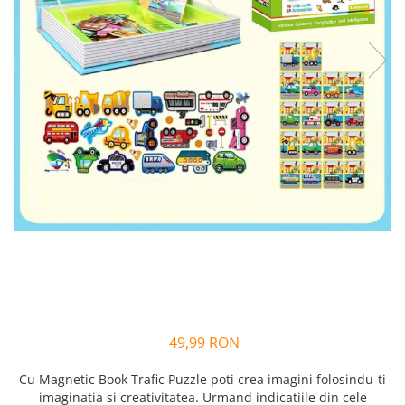
Alfabet si matematica
Seria Lectia de sanatate
Jocuri de memorie si inteligenta
Editura Litera
Editura Galaxia Copiilor
Colectia PIXI
Pisicile Războinice
Colectia Pia Papadia
Colectia Micul Paianjen Firicel
Atlase Enciclopedii
Marea carte
49,99 RON
Cu Magnetic Book Trafic Puzzle poti crea imagini folosindu-ti
imaginatia si creativitatea. Urmand indicatiile din cele