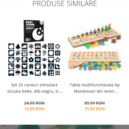
PRODUSE SIMILARE
Tabla multifunctionala tip
Set 20 carduri stimulare
Montessori din lemn,
vizuala bebe, Alb-negru, 0-3
Logaritmic Board cu cercuri
luni, EduJucarii
89,99 RON
24,99 RON
multicolore pt cantitate,
79,99 RON
14,99 RON
numere si operatiuni
matematice