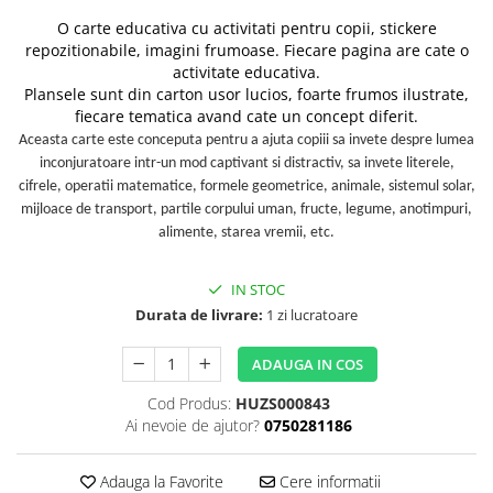
O carte educativa cu activitati pentru copii, stickere
repozitionabile, imagini frumoase. Fiecare pagina are cate o
activitate educativa.
Plansele sunt din carton usor lucios, foarte frumos ilustrate,
fiecare tematica avand cate un concept diferit.
Aceasta carte este conceputa pentru a ajuta copiii sa invete despre lumea
inconjuratoare intr-un mod captivant si distractiv, sa invete literele,
cifrele, operatii matematice, formele geometrice, animale, sistemul solar,
mijloace de transport, partile corpului uman, fructe, legume, anotimpuri,
alimente, starea vremii, etc.
IN STOC
Durata de livrare:
1 zi lucratoare
ADAUGA IN COS
Cod Produs:
HUZS000843
Ai nevoie de ajutor?
0750281186
Adauga la Favorite
Cere informatii