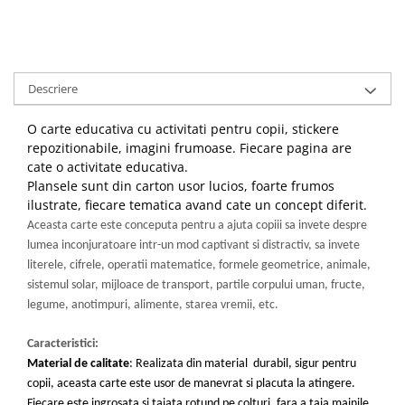
Descriere
O carte educativa cu activitati pentru copii, stickere
repozitionabile, imagini frumoase. Fiecare pagina are
cate o activitate educativa.
Plansele sunt din carton usor lucios, foarte frumos
ilustrate, fiecare tematica avand cate un concept diferit.
Aceasta carte este conceputa pentru a ajuta copiii sa invete despre
lumea inconjuratoare intr-un mod captivant si distractiv, sa invete
literele, cifrele, operatii matematice, formele geometrice, animale,
sistemul solar, mijloace de transport, partile corpului uman, fructe,
legume, anotimpuri, alimente, starea vremii, etc.
Caracteristici:
Material de calitate
: Realizata din material durabil, sigur pentru
copii, aceasta carte este usor de manevrat si placuta la atingere.
Fiecare este ingrosata si taiata rotund pe colturi, fara a taia mainile