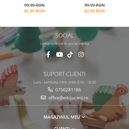
99,99 RON
99,99 RON
activitati multiple, stickere
activitati multiple, stickere
82,99 RON
82,99 RON
repozitionabile, Limba
repozitionabile, Limba
Engleza, 3 ani+, EduJucarii
Engleza, 3 ani+, EduJucarii
SOCIAL
Urmareste-ne in social media
SUPORT CLIENTI
Luni - sambata intre orele 8.00 - 18.00
0750281186
office@edujucarii.ro
MAGAZINUL MEU
CLIENTI