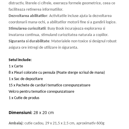
distractiv, literele ci cifrele, exerseza formele geometrice, ceea ce
faciliteaza retinerea informatiilor.
Dezvoltarea abilitatilor
: Activitatile incluse ajuta la dezvoltarea
coordonarii mana-ochi, a abilitatilor motorii fine si a gandirii logice.
Stimularea curiozitatii
: Busy Book incurajeaza explorarea si
invatarea continua, stimuland curiozitatea naturala a copiilor.
Siguranta si durabilitate
: Materialele non-toxice si designul robust
asigura ore intregi de utilizare in siguranta.
Setul include:
1 x Carte
8 x Pixuri colorate cu pensula (Poate sterge scrisul de mana)
1 x Sac de depozitare
15 x Pachete de carduri tematice corespunzatoare
Velcro pentru tematice corespunzatoare
1 x Cutie de produs
Dimensiuni:
28 x 20 cm
Ambalaj:
cutie cadou, 29 x 21,5 x 2,5 cm, aproximativ 600g