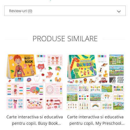
Review-uri
(0)
PRODUSE SIMILARE
Carte interactiva si educativa
Carte interactiva si educativa
C
pentru copii, Busy Book
pentru copii, My Preschool
Corpul Uman, 30 pagini
Busy Book 2, 32 pagini