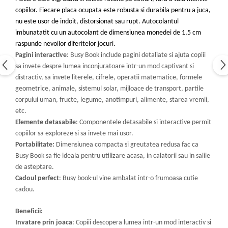
copiilor. Fiecare placa ocupata este robusta si durabila pentru a juca,
nu este usor de indoit, distorsionat sau rupt. Autocolantul
imbunatatit cu un autocolant de dimensiunea monedei de 1,5 cm
raspunde nevoilor diferitelor jocuri.
Pagini interactive
: Busy Book include pagini detaliate si ajuta copiii
sa invete despre lumea inconjuratoare intr-un mod captivant si
distractiv, sa invete literele, cifrele, operatii matematice, formele
geometrice, animale, sistemul solar, mijloace de transport, partile
corpului uman, fructe, legume, anotimpuri, alimente, starea vremii,
etc.
Elemente detasabile
: Componentele detasabile si interactive permit
copiilor sa exploreze si sa invete mai usor.
Portabilitate:
Dimensiunea compacta si greutatea redusa fac ca
Busy Book sa fie ideala pentru utilizare acasa, in calatorii sau in salile
de asteptare.
Cadoul perfect
: Busy book-ul vine ambalat intr-o frumoasa cutie
cadou.
Beneficii:
Invatare prin joaca
: Copiii descopera lumea intr-un mod interactiv si