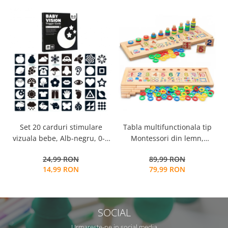
Tabla multifunctionala tip
Set 20 carduri stimulare
Montessori din lemn,
vizuala bebe, Alb-negru, 0-3
Logaritmic Board cu cercuri
luni, EduJucarii
89,99 RON
24,99 RON
multicolore pt cantitate,
79,99 RON
14,99 RON
numere si operatiuni
matematice
SOCIAL
Urmareste-ne in social media