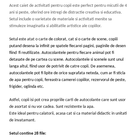
Acest caiet de activitati pentru copii este perfect pentru micutii de 4
ani si peste, oferind ore intregi de distractie creativa si educativa.
Setul include o varietate de materiale si activitati menite sa
stimuleze imaginatia si abilitatile artistice ale copiilor.
Setul
este atat o carte
de colorat, cat si o carte de scene, copiii
putand desena la infinit pe spatele fiecarei pagini, paginile de desen
fiind fi reutilizate. Autocolantele pentru fiecare animal pot fi
detasate de pe cartea cu scene. Autocolantele si scenele sunt unul
langa altul, fiind usor de potrivit de catre copii. De asemenea,
autocolantele pot fi lipite de orice suprafata neteda, cum ar fi sticla
de apa pentru copii, fereastra camerei copiilor, rezervorul de peste,
frigider, oglinda etc.
Astfel, copii isi pot crea propriile carti de autocolante care sunt usor
de asortat si nu vor cadea. Sunt rezistente la apa.
Este ideal pentru calatorii, acasa cat si ca material didactic in unitati
de invatamant.
Setul contine 28 file: