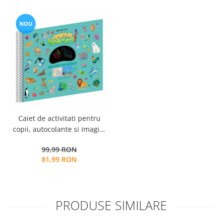
NOU
Caiet de activitati pentru
copii, autocolante si imagini
de colorat, Habitatul
99,99 RON
Animalelor, EduJucarii, 4 ani+
81,99 RON
PRODUSE SIMILARE