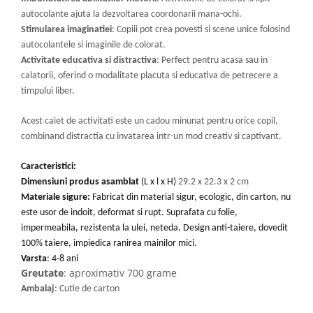
autocolante ajuta la dezvoltarea coordonarii mana-ochi.
Stimularea imaginatiei
: Copiii pot crea povesti si scene unice folosind
autocolantele si imaginile de colorat.
Activitate educativa si distractiva
: Perfect pentru acasa sau in
calatorii, oferind o modalitate placuta si educativa de petrecere a
timpului liber.
Acest caiet de activitati este un cadou minunat pentru orice copil,
combinand distractia cu invatarea intr-un mod creativ si captivant.
Caracteristici:
Dimensiuni produs asamblat
(L x l x H)
29.2 x 22.3 x 2 cm
Materiale sigure:
Fabricat din material sigur, ecologic, din carton, nu
este usor de indoit, deformat si rupt. Suprafata cu folie,
impermeabila, rezistenta la ulei, neteda. Design anti-taiere, dovedit
100% taiere, impiedica ranirea mainilor mici.
Varsta
: 4-8 ani
Greutate
: aproximativ 700 grame
Ambalaj
: Cutie de carton