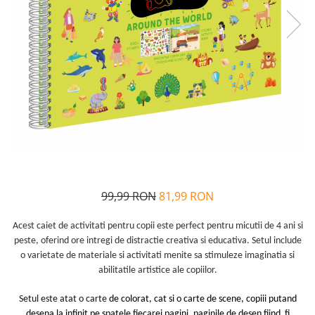
Alfabet si matematica
Seria Lectia de sanatate
Jocuri de memorie si inteligenta
Editura Litera
Editura Galaxia Copiilor
Colectia PIXI
Pisicile Războinice
Colectia Pia Papadia
Colectia Micul Paianjen Firicel
Atlase Enciclopedii
Marea carte
99,99 RON
81,99 RON
Acest caiet de activitati pentru copii este perfect pentru micutii de 4 ani si
peste, oferind ore intregi de distractie creativa si educativa. Setul include
o varietate de materiale si activitati menite sa stimuleze imaginatia si
abilitatile artistice ale copiilor.
Setul
este atat o carte
de colorat, cat si o carte de scene, copiii putand
desena la infinit pe spatele fiecarei pagini, paginile de desen fiind fi