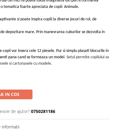
ruia cei mici isi poate folosi imaginatia din plin in formarea
 o tematica foarte apreciata de copii: Animale
.
aptivante si poate inspira copiii la diverse jocuri de rol, de
iu de depozitare mare.
Prin manevrarea cuburilor se dezvolta in
 copii vor insera cele 12 piesele. Pur si simplu plasati blocurile in
minenti pana cand se formeaza un model
. Setul permite copilului sa
esele si cartonasele cu modele.
A IN COS
nevoie de ajutor?
0750281186
informatii