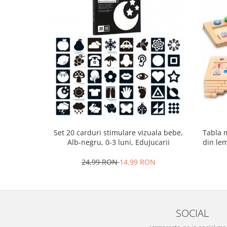
Tabla m
Set 20 carduri stimulare vizuala bebe,
din lem
Alb-negru, 0-3 luni, EduJucarii
multi
24,99 RON
14,99 RON
SOCIAL