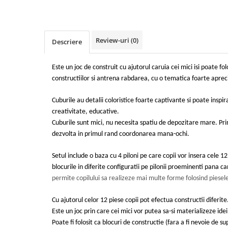
Review-uri
(0)
Descriere
Este un joc de construit cu ajutorul caruia cei mici isi poate fo
constructiilor si antrena rabdarea,
cu o tematica foarte aprec
Cuburile au detalii coloristice foarte captivante si poate inspira
creativitate, educative.
Cuburile sunt mici, nu necesita spatiu de depozitare mare.
Pri
dezvolta in primul rand coordonarea mana-ochi.
Setul include o baza cu 4 piloni pe care copii vor insera cele 12 
blocurile in diferite configuratii pe pilonii proeminenti pana
permite copilului sa realizeze mai multe forme folosind piesel
Cu ajutorul celor 12 piese copii pot efectua constructii diferit
Este un joc prin care cei mici vor putea sa-si materializeze idei
Poate fi folosit ca blocuri de constructie (fara a fi nevoie de su