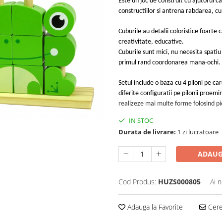
Este un joc de construit cu ajutorul ca
constructiilor si antrena rabdarea,
cu
Cuburile au detalii coloristice foarte c
creativitate, educative.
Cuburile sunt mici, nu necesita spat
primul rand coordonarea mana-ochi.
Setul include o baza cu 4 piloni pe care
diferite configuratii pe pilonii proe
realizeze mai multe forme folosind pi
IN STOC
Durata de livrare:
1 zi lucratoare
ADAUG
Cod Produs:
HUZS000805
Ai 
Adauga la Favorite
Cere 