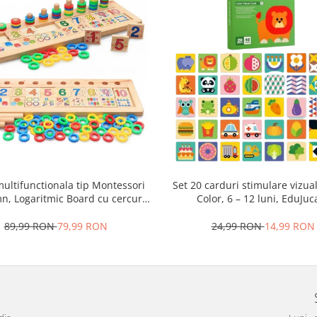
ultifunctionala tip Montessori
Set 20 carduri stimulare vizua
n, Logaritmic Board cu cercuri
Color, 6 – 12 luni, EduJuca
colore pt cantitate, numere si
operatiuni matematice
89,99 RON
79,99 RON
24,99 RON
14,99 RON