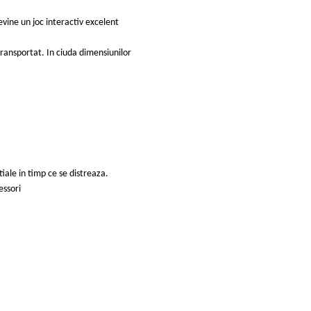
evine un joc interactiv excelent
transportat. In ciuda dimensiunilor
tiale in timp ce se distreaza.
ssori