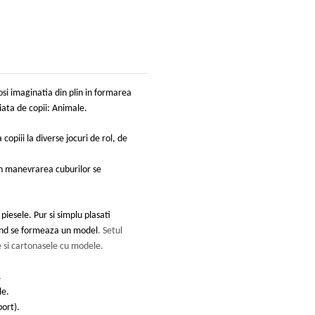
losi imaginatia din plin in formarea
iata de copii: Animale
.
 copiii la diverse jocuri de rol, de
n manevrarea cuburilor se
piesele. Pur si simplu plasati
 cand se formeaza un model
. Setul
e si cartonasele cu modele.
e.
le.
port).