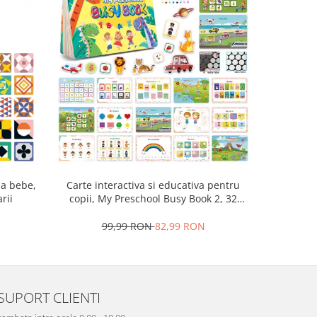
la bebe,
Carte interactiva si educativa pentru
Cub Montessori 14 
rii
copii, My Preschool Busy Book 2, 32
senzorial
pagini activitati multiple, stickere
repozitionabile, Limba Engleza, 3 ani+,
99,99 RON
82,99 RON
7
EduJucarii
SUPORT CLIENTI