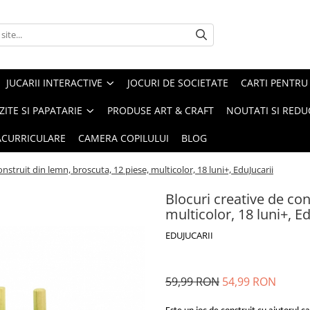
JUCARII INTERACTIVE
JOCURI DE SOCIETATE
CARTI PENTRU 
ZITE SI PAPATARIE
PRODUSE ART & CRAFT
NOUTATI SI REDU
RACURRICULARE
CAMERA COPILULUI
BLOG
onstruit din lemn, broscuta, 12 piese, multicolor, 18 luni+, EduJucarii
Blocuri creative de con
multicolor, 18 luni+, Ed
EDUJUCARII
59,99 RON
54,99 RON