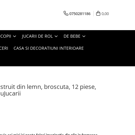
0750281186
0,00
COPII
JUCARII DE ROL
DE BEBE
CERI
CASA SI DECORATIUNI INTERIOARE
struit din lemn, broscuta, 12 piese,
uJucarii