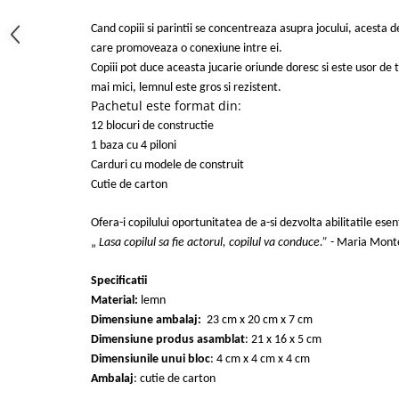
Cand copiii si parintii se concentreaza asupra jocului, acesta d
care promoveaza o conexiune intre ei.
Copiii pot duce aceasta jucarie oriunde doresc si este usor de 
mai mici, lemnul este gros si rezistent.
Pachetul este format din
:
12 blocuri de constructie
1 baza cu 4 piloni
Carduri cu modele de construit
Cutie de carton
Ofera-i copilului oportunitatea de a-si dezvolta abilitatile esen
„
Lasa copilul sa fie actorul, copilul va conduce.”
- Maria Monte
Specificatii
Material:
lemn
Dimensiune ambalaj:
23 cm x 20 cm x 7 cm
Dimensiune produs asamblat
: 21 x 16 x 5 cm
Dimensiunile unui bloc
: 4 cm x 4 cm x 4 cm
Ambalaj
: cutie de carton