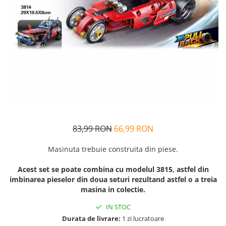
Alfabet si matematica
Seria Lectia de sanatate
Jocuri de memorie si inteligenta
Editura Litera
Editura Galaxia Copiilor
Colectia PIXI
Pisicile Războinice
Colectia Pia Papadia
Colectia Micul Paianjen Firicel
Atlase Enciclopedii
Marea carte
83,99 RON
66,99 RON
Masinuta trebuie construita din piese.
Acest set se poate combina cu modelul 3815, astfel din
imbinarea pieselor din doua seturi rezultand astfel o a treia
masina in colectie.
IN STOC
Durata de livrare:
1 zi lucratoare