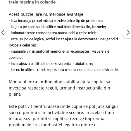
treia masina in colectie.
Acest puzzle are numeroase avantaje:
-
il va incuraja pe cel mic sa rezolve orice tip de problema;
-
il ajuta pe copil sa identifice mai bine dimesiunile, formele;
-
imbunatateste coordonarea mana-ochi a celor mici;
-
este un joc de logica, astfel incat ajuta la dezvoltarea unei gandiri
logice a celui mic;
-
imaginile vin in ajutorul memoriei si recunoasterii vizuale ale
copilului;
-
incurajeaza o atitudine perseverenta, rabdatoare;
-
iar nu in ultimul rand, reprezinta o sursa numai buna de distractie.
Montajul intr-o ordine bine stabilita ajuta copilul sa
invete sa respecte reguli, urmand instructiunile din
pliant.
Este potrivit pentru acasa unde copiii se pot juca singuri
sau cu parintii si in activitatile scolare. In acelasi timp
incurajeaza parintii si copiii sa rezolve impreuna
problemele crescand astfel legatura dintre ei.