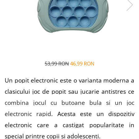
Alfabet si matematica
Seria Lectia de sanatate
Jocuri de memorie si inteligenta
Editura Litera
Editura Galaxia Copiilor
Colectia PIXI
Pisicile Războinice
Colectia Pia Papadia
Colectia Micul Paianjen Firicel
53,99 RON
46,99 RON
Atlase Enciclopedii
Marea carte
Un popit electronic este o varianta moderna a
clasicului joc de popit sau jucarie antistres ce
combina jocul cu butoane bula si un joc
electronic rapid
. Acesta este un dispozitiv
electronic care a castigat popularitate in
special printre copii si adolescenti.