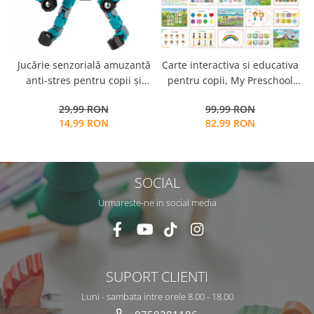
Jucărie senzorială amuzantă
Carte interactiva si educativa
anti-stres pentru copii și
pentru copii, My Preschool
adulți - Fidget Spinner
Busy Book 2, 32 pagini
29,99 RON
99,99 RON
transformabil,
activitati multiple, stickere
14,99 RON
82,99 RON
repozitionabile, Limba
Engleza, 3 ani+, EduJucarii
SOCIAL
Urmareste-ne in social media
SUPORT CLIENTI
Luni - sambata intre orele 8.00 - 18.00