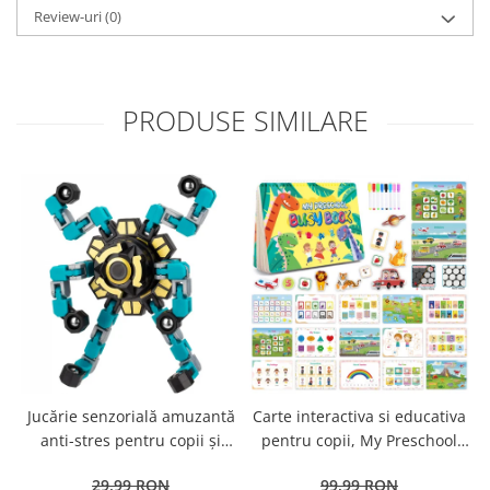
Review-uri
(0)
PRODUSE SIMILARE
Jucărie senzorială amuzantă
Carte interactiva si educativa
anti-stres pentru copii și
pentru copii, My Preschool
adulți - Fidget Spinner
Busy Book 2, 32 pagini
29,99 RON
99,99 RON
transformabil,
activitati multiple, stickere