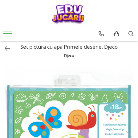
Jucarii copii
Jucarii si jocuri educative
Jucarii interactive
CARTI PENTRU COPII
Jucarii de rol
De Bebe
Rechizite si papatarie
0 - 3 ani
Jucarii si activitati Montessori si
Creative
Usborne
Papusi si accesorii
Motrice si senzoriale
Rechizite Creative
Waldorf
3 - 6 ani
Seturi de constructie
Editura Univers Enciclopedic
Ateliere si bancuri de lucru
Dentitie
Set pictura cu apa Primele desene, Djeco
Jucarii din lemn
6 - 9 ani
Pictura si desen
Colectia Unicornii magici
Vehicule
Centre de activitati
Djeco
Jucarii educative
Colectia Ucenicul vrajitor
9 - 12 ani
Jocuri de pescuit
Figurine
Antemergatoare si premergatoare
Jocuri de indemanare si
Colectia Hotii luminii
pentru FETE
Muzicale
Set joaca doctor
Cuburi si caramizi
dexteritate
Colectia Tafiti – povești educative și
pentru BAIETI
Jocuri pentru margelit si siteruit
Zornaitoare
ilustrate pentru copii 5-7 ani
Jocuri de memorie, inteligenta si
asociere
Jucarii antistres
Colectia Cauta si Gaseste
Povesti diverse
Puzzle
LEGO
Editura ALL
Magnetic
Colectia FANNI. Dezvoltare
lemn
emotionala
Carton
Colectia Unchiul meu trăsnit, Genç
Jucarii magnetice
Osman Yavaș