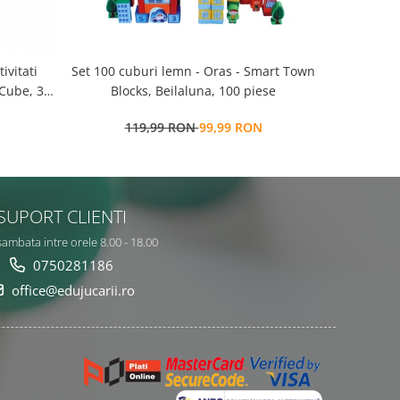
Set 100 cuburi lemn - Oras - Smart Town
Set 100 cuburi lemn -
 Cube, 3
Blocks, Beilaluna, 100 piese
salbatice 
119,99 RON
99,99 RON
9
SUPORT CLIENTI
sambata intre orele 8.00 - 18.00
0750281186
office@edujucarii.ro