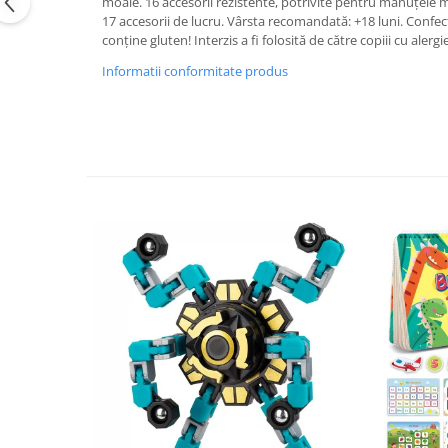
moale. 16 accesorii rezistente, potrivite pentru mânuțele mic
17 accesorii de lucru. Vârsta recomandată: +18 luni. Con
conține gluten! Interzis a fi folosită de către copiii cu aler
Informatii conformitate produs