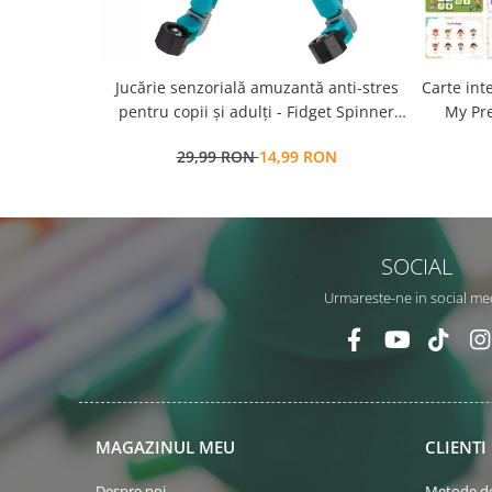
Jucărie senzorială amuzantă anti-stres
Carte int
pentru copii și adulți - Fidget Spinner
My Pre
transformabil,
a
29,99 RON
14,99 RON
repozit
SOCIAL
Urmareste-ne in social me
MAGAZINUL MEU
CLIENTI
Despre noi
Metode de