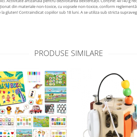
i. Activitate artizanală pentru dezvoltarea dexterității. Conține: 4x140 g reci
fecționat din materiale non-toxice, cu vopsele non-toxice, conform regleme
gie la gluten! Contraindicat copiilor sub 18 luni. A se utiliza sub stricta supr
PRODUSE SIMILARE