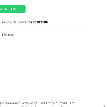
A IN COS
Ai nevoie de ajutor?
0750281186
informatii
 şi a coordonării ochi-mână. Plastilină parfumată ultra-