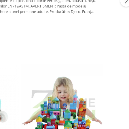
piente cu plastilină culorile verde, galben, albastru, roşu,
ntărilor EN71&ASTM. AVERTISMENT: Pasta de modelaj
aveghere a unei persoane adulte. Producător: Djeco, Franţa.