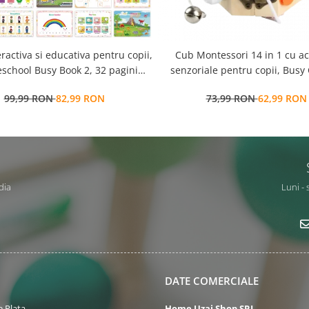
eractiva si educativa pentru copii,
Cub Montessori 14 in 1 cu activitati
school Busy Book 2, 32 pagini
senzoriale pentru copii, Busy
ctivitati multiple, stickere
ani+, Edujucarii
99,99 RON
82,99 RON
73,99 RON
62,99 RON
ionabile, Limba Engleza, 3 ani+,
EduJucarii
dia
Luni - 
DATE COMERCIALE
 Plata
Home Uzaj Shop SRL